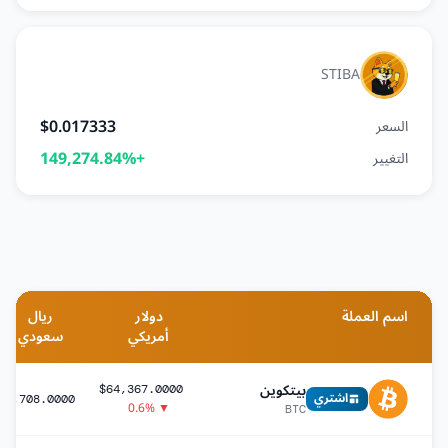
STIBA
$0.017333
السعر
+149,274.84%
التغيير
اسم العملة
دولار
ريال
أمريكي
سعودي
بيتكوين
$64,367.0000
اشتري
41,708.0000
▼ 0.6%
BTC