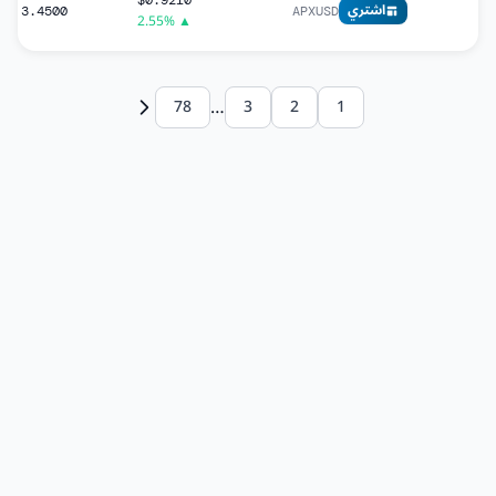
$0.9210
اشتري
3.4500
APXUSD
▲ 2.55%
…
78
3
2
1