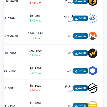
اشتري
1,851.5000
▼ 4.94%
ZEC
كاردانو
$0.2069
اشتري
0.7769
▲ 8.42%
ADA
$366.1800
اشتري
1,375.0700
XMR
▲ 2.7%
$56.1200
اشتري
210.5800
WBT
▲ 0.98%
$8.1900
اشتري
30.7400
LINK
▲ 0.03%
ستيلر
$0.1622
اشتري
0.6087
▼ 2.69%
XLM
$1.0000
اشتري
3.7600
DAI