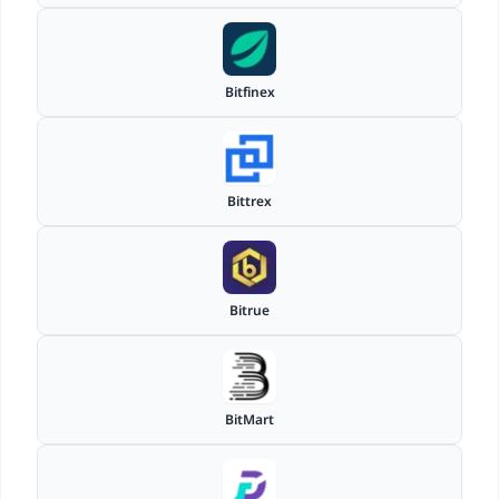
Bitfinex
Bittrex
Bitrue
BitMart