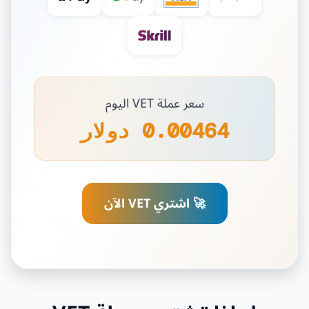
سعر عملة VET اليوم
0.00464 دولار
🚀 اشتري VET الآن