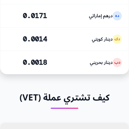
درهم إماراتي
0.0171
ده
دينار كويتي
0.0014
دك
دينار بحريني
0.0018
دب
كيف تشتري عملة (VET)