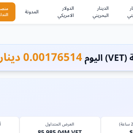
ر
الدينار
الدولار
منصا
المدونة
تي
البحريني
الامريكي
التدا
0.00176514 دينار بحريني
ليوم
العرض المتداول
أ
85,985.04M VET
$