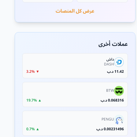
عرض كل المنصات
عملات أخرى
داش
DASH
11.42 د.ب
▼ 3.2%
BTW
0.068316 د.ب
▲ 19.7%
PENGU
0.00231496 د.ب
▲ 0.7%