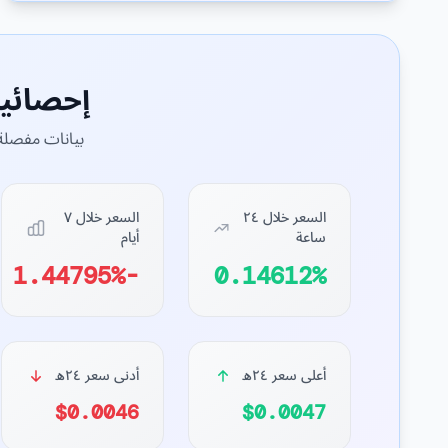
إحصائي
بيانات مفصلة 
السعر خلال ٢٤
السعر خلال ٧
ساعة
أيام
-1.44795%
0.14612%
أعلى سعر ٢٤ه
أدنى سعر ٢٤ه
$0.0046
$0.0047