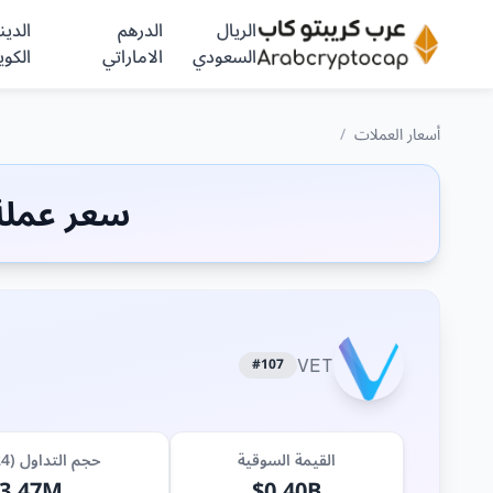
الريال
الدرهم
الدينا
السعودي
الاماراتي
الكوي
أسعار العملات
/
سعر عملة (VET) ا
#107
VET
القيمة السوقية
حجم التداول (24 ساعة)
3.47M
$0.40B