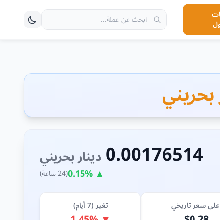
ت
ول
0.00176514
دينار بحريني
▲ 0.15%
(24 ساعة)
على سعر تاريخي
تغير (7 أيام)
▼ 1.45%
$0.28