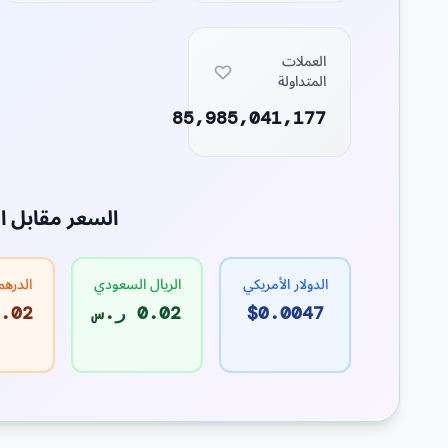
العملات
المتداولة
85,985,041,177
السعر مقابل ا
الدولار الأمريكي
الريال السعودي
الدرهم
$0.0047
0.02 ر.س
0.02 د.