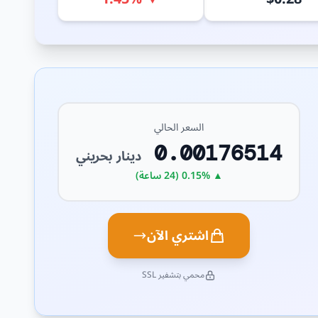
السعر الحالي
0.00176514
دينار بحريني
▲ 0.15% (24 ساعة)
اشتري الآن
محمي بتشفير SSL