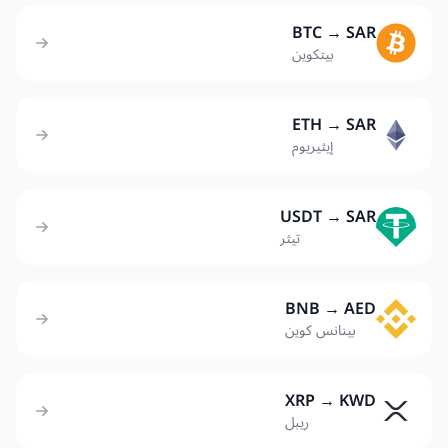
BTC → SAR
بيتكوين
ETH → SAR
إيثيريوم
USDT → SAR
تيثر
BNB → AED
بينانس كوين
XRP → KWD
ريبل