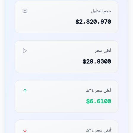
حجم التداول
$2,820,970
أعلى سعر
$28.8300
أعلى سعر ٢٤ه
$6.6100
أدنى سعر ٢٤ه