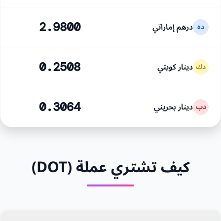
درهم إماراتي
2.9800
ده
دينار كويتي
0.2508
دك
دينار بحريني
0.3064
دب
كيف تشتري عملة (DOT)