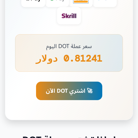
سعر عملة DOT اليوم
0.81241 دولار
🚀 اشتري DOT الآن