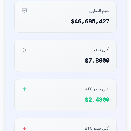
حجم التداول
$46,685,427
أعلى سعر
$7.8600
أعلى سعر ٢٤ه
$2.4300
أدنى سعر ٢٤ه