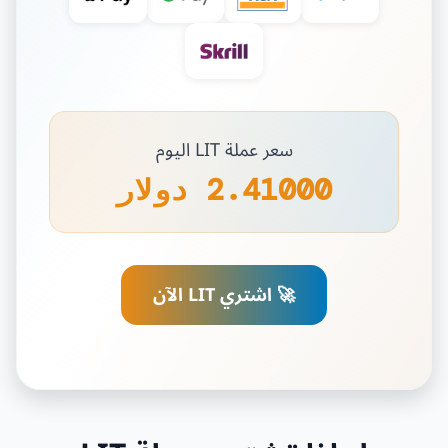
سعر عملة LIT اليوم
2.41000 دولار
🚀 اشتري LIT الآن