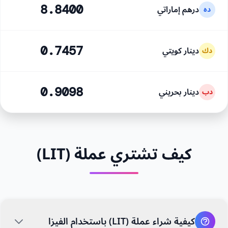
درهم إماراتي
8.8400
ده
دينار كويتي
0.7457
دك
دينار بحريني
0.9098
دب
كيف تشتري عملة (LIT)
كيفية شراء عملة (LIT) باستخدام الفيزا