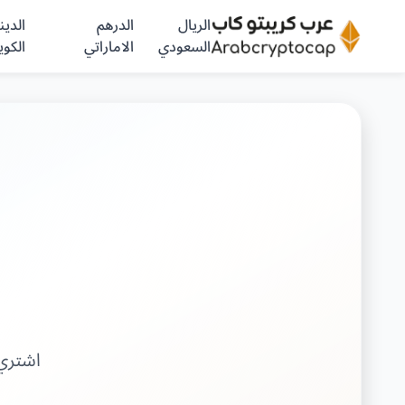
الريال
الدرهم
الدينا
السعودي
الاماراتي
الكوي
اشتري عملة DAI من شركات موث