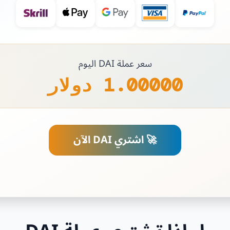
سعر عملة DAI اليوم
1.00000 دولار
🚀 اشتري DAI الآن