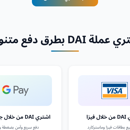
ملة DAI بطرق دفع متنوعة
 فيزا
اشتري DAI من خلال جوجل باي
ع بطاقات فيزا وماستركارد
دفع سريع وآمن بضغطة و