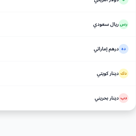
ريال سعودي
رس
درهم إماراتي
ده
دينار كويتي
دك
دينار بحريني
دب