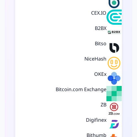
CEX.IO
B2BX
Bitso
NiceHash
OKEx
Bitcoin.com Exchange
ZB
Digifinex
Bithumb