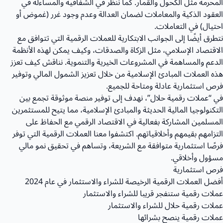
المحرمة مثل الكحول والقمار. كما ننظر في الشفافية والمساءلة في
العقود الذكية والمعاملات لضمان العدالة وعدم وجود غرر (غموض أو
احتيال) في التعاملات.
نتطرق أيضًا إلى الجوانب الابتكارية للعملات الرقمية التي تتوافق مع
الاقتصاد الإسلامي، مثل الزكاة والصدقات، وكيف يمكن لهذه الأنظمة
الدعم والمساهمة في المشروعات الخيرية والتنموية. نناقش كيف تعزز
هذه العملات المبادئ الإسلامية من خلال تعزيز الشمول المالي وتوفير
فرص استثمارية عادلة ومتاحة للجميع.
في “عملات رقمية حلال”، نهدف إلى توفير منصة موثوقة تجمع بين
التكنولوجيا المالية الحديثة والمبادئ الإسلامية، مما يتيح للمستثمرين
المسلمين المشاركة بفعالية في الاقتصاد الرقمي مع الحفاظ على
التزامهم بقيمهم وأخلاقياتهم. اكتشفوا معنا العملات الرقمية التي توفر
فرصًا استثمارية متوافقة مع الشريعة، وتساهم في تحقيق نمو مالي
مسؤول وأخلاقي.
فرص استثمارية
أفضل العملات الرقمية الرخيصة للشراء والاستثمار في عام 2024
عملات رقمية ستنفجر قريبا للشراء والاستثمار
عملات رقمية حلال للشراء والاستثمار
عملات رقمية ينصح بشرائها