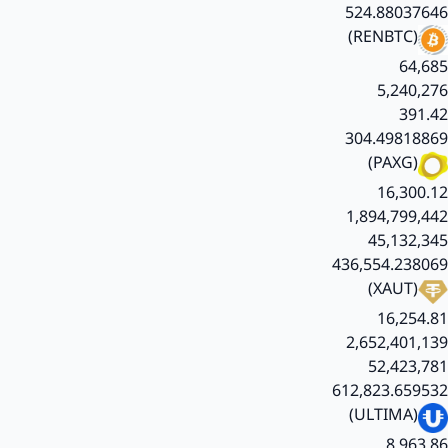
524.88037646
(RENBTC)
64,685
5,240,276
391.42
304.49818869
(PAXG)
16,300.12
1,894,799,442
45,132,345
436,554.238069
(XAUT)
16,254.81
2,652,401,139
52,423,781
612,823.659532
(ULTIMA)
8,963.86