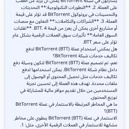
يشاركون في شبكة BitTorrent يمكن أن يزيد من الطلب
على العملة. 2. **التطورات التكنولوجية:** التحديثات
والتحسينات في بروتوكول BitTorrent قد تؤثر على قيمة
العملة. 3. **الشراكات والتكاملات:** التعاون مع منصات
أو مشاريع أخرى يمكن أن يعزز من قيمة BTT. 4. **تقلبات
السوق العامة:** تأثيرات سوق العملات الرقمية بشكل عام
تؤثر على سعر BTT.
هل يمكنني استخدام عملة BitTorrent (BTT) لدفع
تكاليف خدمات شبكة BitTorrent؟
نعم، تم تصميم عملة BitTorrent (BTT) لتكون وسيلة دفع
داخل نظام شبكة BitTorrent. يمكن استخدامها لدفع
تكاليف خدمات مثل تحميل المحتوى أو الوصول إلى
ملفات محددة. تهدف هذه العملة إلى تحسين تجربة
المستخدمين من خلال تقديم حوافز مالية للمشاركة في
توزيع المحتوى.
ما هي المخاطر المرتبطة بالاستثمار في عملة BitTorrent
(BTT)؟
الاستثمار في عملة BitTorrent (BTT) ينطوي على مخاطر
مشابهة للاستثمار في العملات الرقمية الأخرى، مثل: 1.