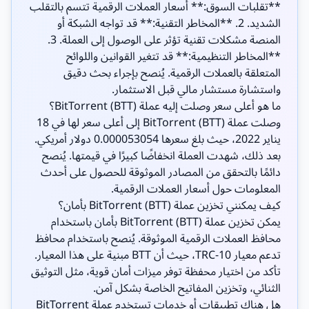
**تقلبات السوق:** أسعار العملات الرقمية تتسم بالتقلب
الشديد. 2. **المخاطر التقنية:** قد تواجه الشبكة أو
المنصة مشكلات تقنية تؤثر على الوصول إلى العملة. 3.
**المخاطر التنظيمية:** قد تتغير القوانين واللوائح
المتعلقة بالعملات الرقمية. يُنصح بإجراء بحث دقيق
واستشارة مستشار مالي قبل الاستثمار.
ما هو أعلى سعر وصلت إليه عملة BitTorrent (BTT)؟
وصلت عملة BitTorrent (BTT) إلى أعلى سعر لها في 18
يناير 2022، حيث بلغ سعرها 0.000053054 دولار أمريكي.
بعد ذلك، شهدت العملة انخفاضًا كبيرًا في قيمتها. يُنصح
دائمًا بالتحقق من المصادر الموثوقة للحصول على أحدث
المعلومات حول أسعار العملات الرقمية.
كيف يمكنني تخزين عملة BitTorrent (BTT) بأمان؟
يمكن تخزين عملة BitTorrent (BTT) بأمان باستخدام
محافظ العملات الرقمية الموثوقة. يُنصح باستخدام محافظ
تدعم معيار TRC-10، حيث أن BTT مبنية على هذا المعيار.
تأكد من اختيار محفظة توفر ميزات أمان قوية، مثل التوثيق
الثنائي، وتخزين المفاتيح الخاصة بشكل آمن.
هل هناك تطبيقات أو خدمات تستخدم عملة BitTorrent