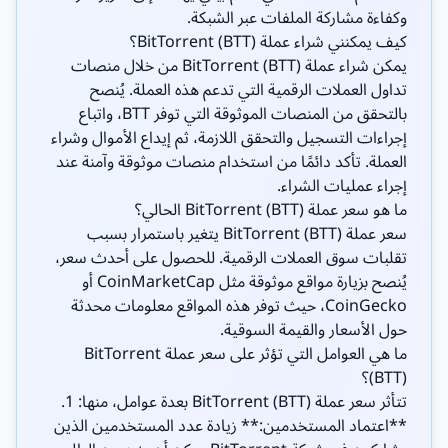
وكفاءة مشاركة الملفات عبر الشبكة.
كيف يمكنني شراء عملة BitTorrent (BTT)؟
يمكن شراء عملة BitTorrent (BTT) من خلال منصات
تداول العملات الرقمية التي تدعم هذه العملة. يُنصح
بالتحقق من المنصات الموثوقة التي توفر BTT، واتباع
إجراءات التسجيل والتحقق اللازمة، ثم إيداع الأموال وشراء
العملة. تأكد دائمًا من استخدام منصات موثوقة وآمنة عند
إجراء عمليات الشراء.
ما هو سعر عملة BitTorrent (BTT) الحالي؟
سعر عملة BitTorrent (BTT) يتغير باستمرار بسبب
تقلبات سوق العملات الرقمية. للحصول على أحدث سعر،
يُنصح بزيارة مواقع موثوقة مثل CoinMarketCap أو
CoinGecko، حيث توفر هذه المواقع معلومات محدثة
حول الأسعار والقيمة السوقية.
ما هي العوامل التي تؤثر على سعر عملة BitTorrent
(BTT)؟
تتأثر سعر عملة BitTorrent (BTT) بعدة عوامل، منها: 1.
**اعتماد المستخدمين:** زيادة عدد المستخدمين الذين