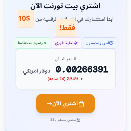
اشتري بيت تورنت الآن
$10
ابدأ استثمارك في العملات الرقمية من
فقط!
آمن ومضمون
تنفيذ فوري
رسوم منخفضة
السعر الحالي
0.00266391
دولار امريكي
▼ 2.54% (24 ساعة)
اشتري الآن
محمي بتشفير SSL