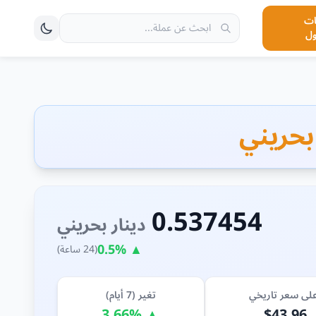
ت
ول
0.537454
دينار بحريني
▲ 0.5%
(24 ساعة)
لى سعر تاريخي
تغير (7 أيام)
▲ 3.66%
$43.96