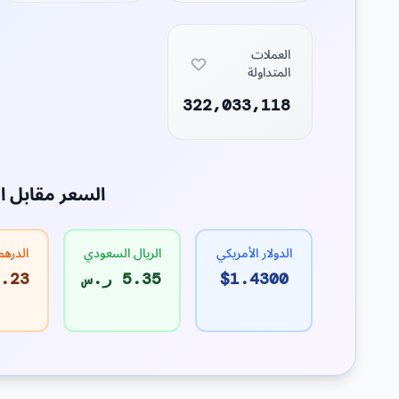
العملات
المتداولة
322,033,118
السعر مقابل ا
الدولار الأمريكي
الريال السعودي
الدرهم
$1.4300
5.35 ر.س
5.23 د.