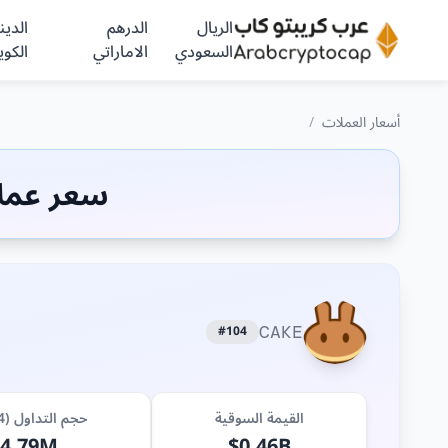
الريال
الدرهم
الدينا
السعودي
الاماراتي
الكوي
أسعار العملات
/
سعر عملة (CAKE) 
#104
CAKE
القيمة السوقية
حجم التداول (24 ساعة)
24.79M
$0.46B