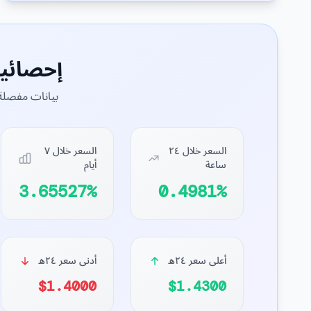
إحصائي
بيانات مفصلة 
السعر خلال ٢٤
السعر خلال ٧
ساعة
أيام
3.65527%
0.4981%
أعلى سعر ٢٤ه
أدنى سعر ٢٤ه
$1.4000
$1.4300