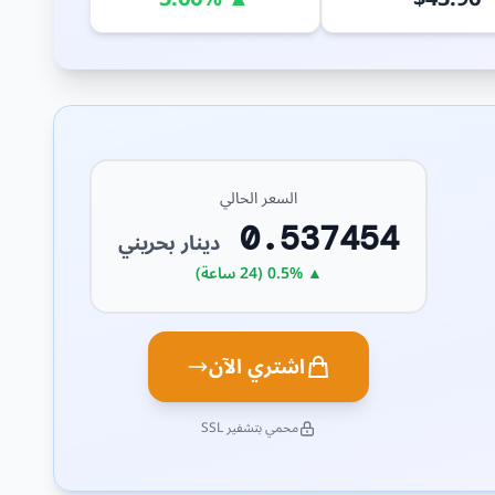
السعر الحالي
0.537454
دينار بحريني
▲ 0.5% (24 ساعة)
اشتري الآن
محمي بتشفير SSL