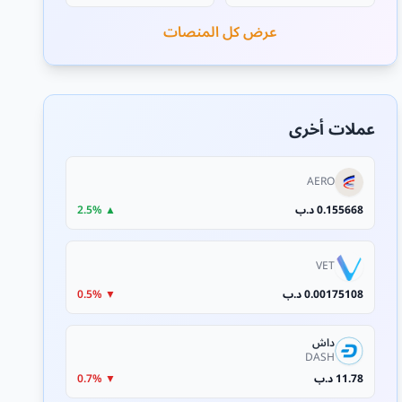
عرض كل المنصات
عملات أخرى
AERO
0.155668 د.ب
▲ 2.5%
VET
0.00175108 د.ب
▼ 0.5%
داش
DASH
11.78 د.ب
▼ 0.7%