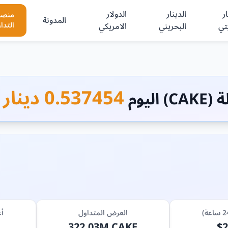
ر
الدينار
الدولار
منصا
المدونة
تي
البحريني
الامريكي
التدا
0.537454 دينار بحريني
اليوم
العرض المتداول
أع
322.03M CAKE
$