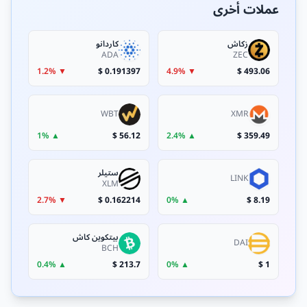
عملات أخرى
زكاش
كاردانو
ADA
ZEC
▼ 1.2%
0.191397 $
▼ 4.9%
493.06 $
WBT
XMR
▲ 1%
56.12 $
▲ 2.4%
359.49 $
ستيلر
LINK
XLM
▼ 2.7%
0.162214 $
▲ 0%
8.19 $
بيتكوين كاش
DAI
BCH
▲ 0.4%
213.7 $
▲ 0%
1 $