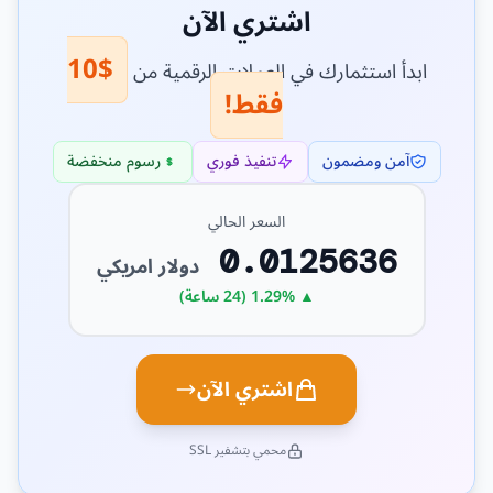
اشتري الآن
$10
ابدأ استثمارك في العملات الرقمية من
فقط!
آمن ومضمون
تنفيذ فوري
رسوم منخفضة
السعر الحالي
0.0125636
دولار امريكي
▲ 1.29% (24 ساعة)
اشتري الآن
محمي بتشفير SSL