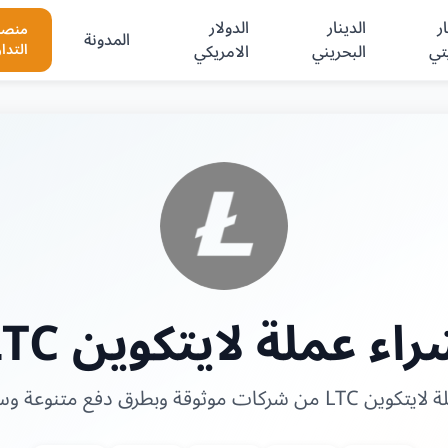
ر
الدينار
الدولار
منصا
المدونة
تي
البحريني
الامريكي
التدا
اء عملة لايتكوين LTC
 موثوقة وبطرق دفع متنوعة وسهلة وآمنة