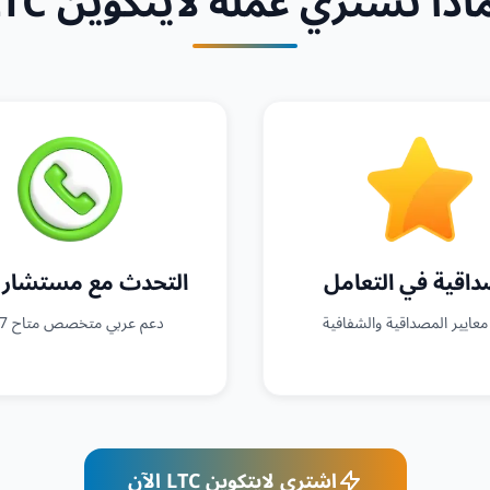
اذا تشتري عملة لايتكوين LTC
اقية في التعامل
التحدث مع مستشار 
معايير المصداقية والشفافية
دعم عربي متخصص متاح 24/7
اشتري لايتكوين LTC الآن