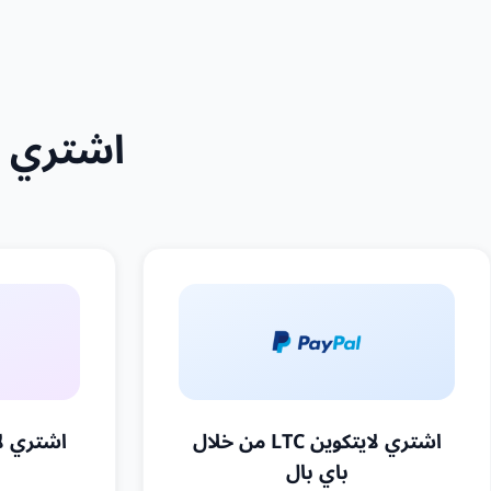
اشتري عملة لاي
اشتري لايتكوين LTC من خلال
باي بال