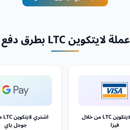
تكوين LTC بطرق دفع متنوعة
اشتري لايتكوين LTC من خلال
اشتر
فيزا
جوجل باي