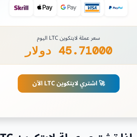
سعر عملة لايتكوين LTC اليوم
45.71000 دولار
🚀 اشتري لايتكوين LTC الآن