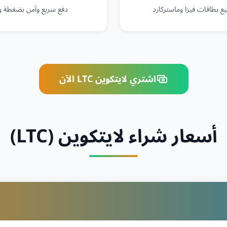
ع بطاقات فيزا وماستركارد
دفع سريع وآمن بضغطة و
اشتري لايتكوين LTC الآن
أسعار شراء لايتكوين (LTC)