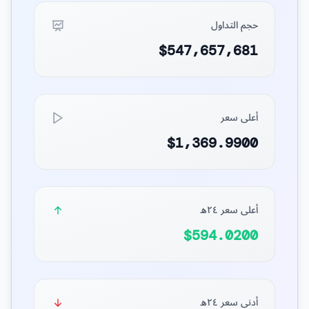
حجم التداول
$547,657,681
أعلى سعر
$1,369.9900
أعلى سعر ٢٤ه
$594.0200
أدنى سعر ٢٤ه