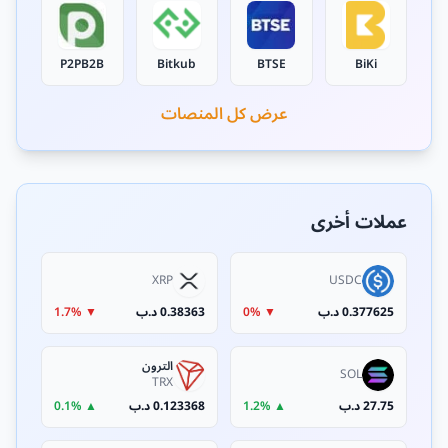
P2PB2B
Bitkub
BTSE
BiKi
عرض كل المنصات
عملات أخرى
XRP
USDC
0.377625 د.ب
▼ 0%
0.38363 د.ب
▼ 1.7%
الترون
SOL
TRX
27.75 د.ب
▲ 1.2%
0.123368 د.ب
▲ 0.1%