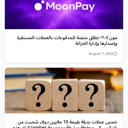
مونペイ تطلق منصة للمدفوعات بالعملات المستقرة
وإصدارها وإدارة الخزانة
August 7, 2026
خمس عملات بديلة بقيمة 10 ملايين دولار سُحبت من
باينانس إلى محفظة مرتبطة بمجموعة amber! إليك هذه