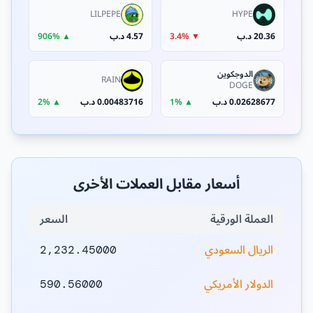
LILPEPE
HYPE
20.36 د.ب
▼ 3.4%
4.57 د.ب
▲ 906%
الدوجكوين
RAIN
DOGE
0.02628677 د.ب
▲ 1%
0.00483716 د.ب
▲ 2%
أسعار مقابل العملات الأخرى
العملة الورقية
السعر
الريال السعودي
2,232.45000
الدولار الأمريكي
590.56000