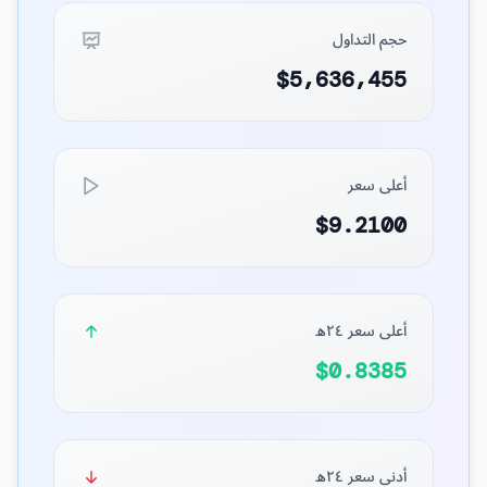
حجم التداول
$5,636,455
أعلى سعر
$9.2100
أعلى سعر ٢٤ه
$0.8385
أدنى سعر ٢٤ه