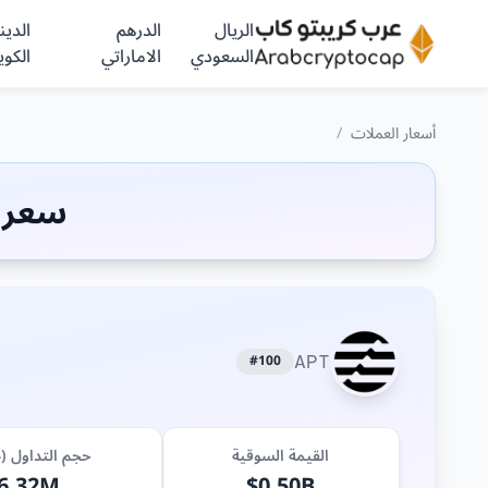
الريال
الدرهم
الدينا
السعودي
الاماراتي
الكوي
أسعار العملات
/
سعر عملة 
#100
APT
القيمة السوقية
حجم التداول (24 ساعة)
6.32M
$0.50B