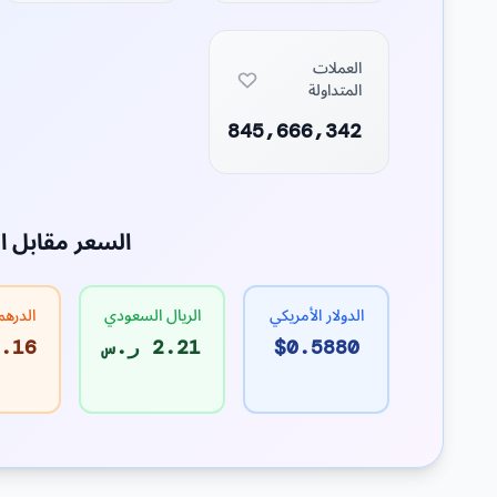
العملات
المتداولة
845,666,342
السعر مقابل ا
الدولار الأمريكي
الريال السعودي
الدرهم
$0.5880
2.21 ر.س
2.16 د.