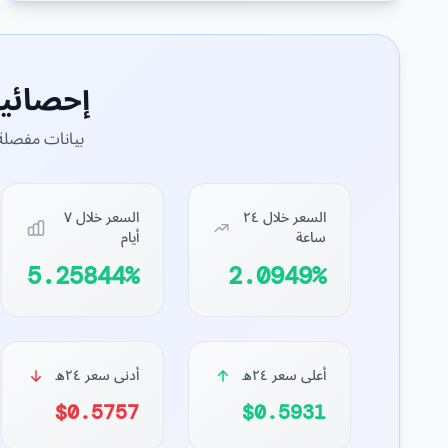
إحصائي
بيانات مفصلة 
السعر خلال ٢٤
السعر خلال ٧
ساعة
أيام
5.25844%
2.0949%
أعلى سعر ٢٤ه
أدنى سعر ٢٤ه
$0.5757
$0.5931