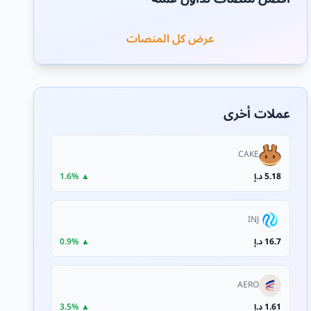
عرض كل المنصات
عملات أخرى
CAKE
5.18 د.إ
▲ 1.6%
INJ
16.7 د.إ
▲ 0.9%
AERO
1.61 د.إ
▲ 3.5%