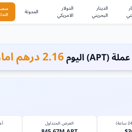
ر
الدينار
الدولار
منصا
المدونة
تي
البحريني
الامريكي
التدا
2.16 درهم اماراتي
(APT) اليوم
العرض المتداول
أع
845.67M APT
$3