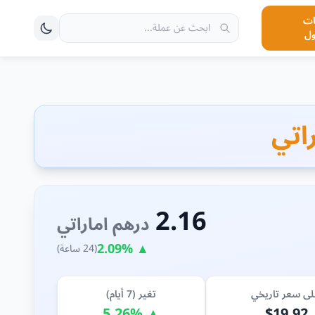
ت
ول
2.16
درهم اماراتي
▲ 2.09%
(24 ساعة)
لى سعر تاريخي
تغير (7 أيام)
▲ 5.26%
$19.92