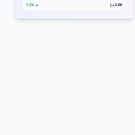
2.08 د.إ
▲ 1.2%