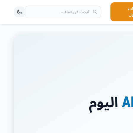
ت
ول
اليوم
A