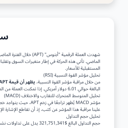
سعر 
شهدت العملة الرقمية "أ
الماضي. تأتي هذه الحركة في إطار متغيرات السوق وتقلبا
المستقبلية للأسعار.
تحليل مؤشر القوة النسبية (RSI)
من خلال مراقبة مؤشر القوة النسبية،
يظهر أن قيمة APT قد تجاوزت مستوى البيع المفرط
البالغة حوالي 6.01 دولار أمريكي. إذا تمكنت العملة من الصعود إلى مستوى القوة النسبية بنسبة تتجاوز 30، فقد تكون هناك علامة على انتعاش قادم.
تحليل المتوسط المتحرك للتقارب والاختلاف (MACD)
مؤشر MACD يُظهر تراجعًا في زخم APT، حيث يتواجد خط المتوسط المتحرك للأسفل مقارنة بخط الإشارة، مما يشير إلى
علينا مراقبة هذا المؤشر عن كثب، إذ أن تقاطع الإشارة الإ
تحليل حجم التداول
حجم التداول البالغ $321,751,341 يدل على تداولات نشطة،