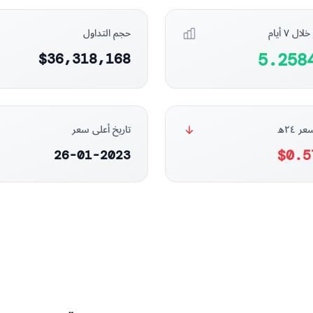
ل ٧ أيام
حجم التداول
5.258
$36,318,168
ر ٢٤ه
تاريخ أعلى سعر
$0.5
26-01-2023