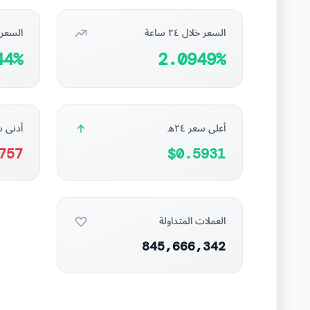
السعر خلال ٢٤ ساعة
السعر خلا
44%
2.0949%
أعلى سعر ٢٤ه
أدنى سع
757
$0.5931
العملات المتداولة
845,666,342