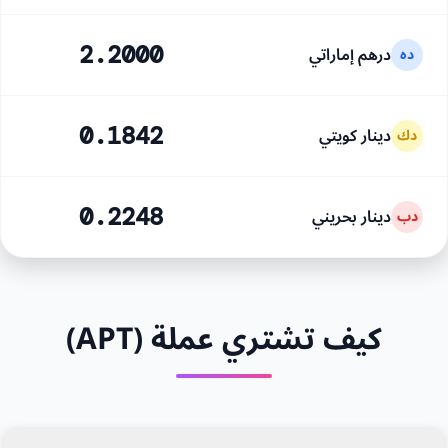
درهم إماراتي
2.2000
ده
دينار كويتي
0.1842
دك
دينار بحريني
0.2248
دب
كيف تشتري عملة (APT)