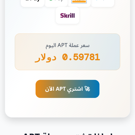
سعر عملة APT اليوم
0.59781 دولار
🚀 اشتري APT الآن