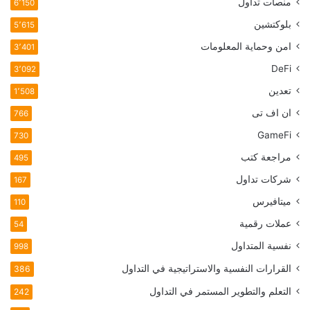
منصات تداول
6٬150
بلوكتشين
5٬615
امن وحماية المعلومات
3٬401
DeFi
3٬092
تعدين
1٬508
ان اف تی
766
GameFi
730
مراجعة كتب
495
شركات تداول
167
ميتافيرس
110
عملات رقمية
54
نفسية المتداول
998
القرارات النفسية والاستراتيجية في التداول
386
التعلم والتطوير المستمر في التداول
242