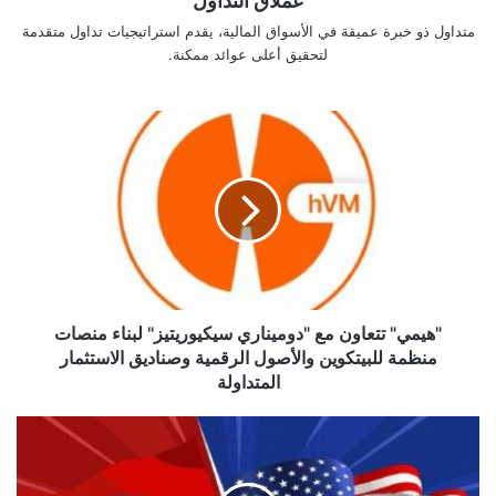
عملاق التداول
متداول ذو خبرة عميقة في الأسواق المالية، يقدم استراتيجيات تداول متقدمة
لتحقيق أعلى عوائد ممكنة.
"هيمي"
تتعاون
مع
"دوميناري
سيكيوريتيز"
لبناء
منصات
منظمة
للبيتكوين
والأصول
"هيمي" تتعاون مع "دوميناري سيكيوريتيز" لبناء منصات
الرقمية
منظمة للبيتكوين والأصول الرقمية وصناديق الاستثمار
وصناديق
المتداولة
الاستثمار
المتداولة
انهيار
البيتكوين
بعد