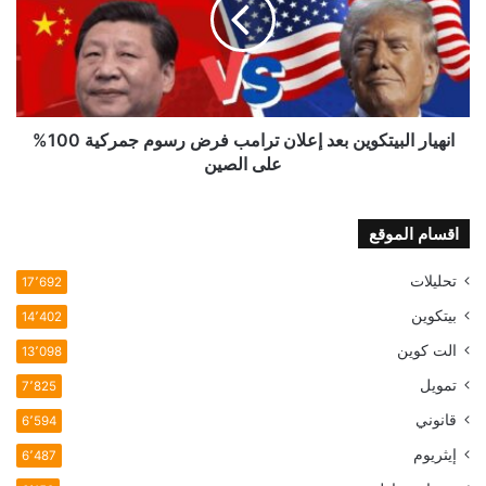
إعلان
ترامب
فرض
رسوم
جمركية
100%
على
انهيار البيتكوين بعد إعلان ترامب فرض رسوم جمركية 100%
الصين
على الصين
اقسام الموقع
تحليلات
17٬692
بيتكوين
14٬402
الت كوين
13٬098
تمويل
7٬825
قانوني
6٬594
إيثريوم
6٬487