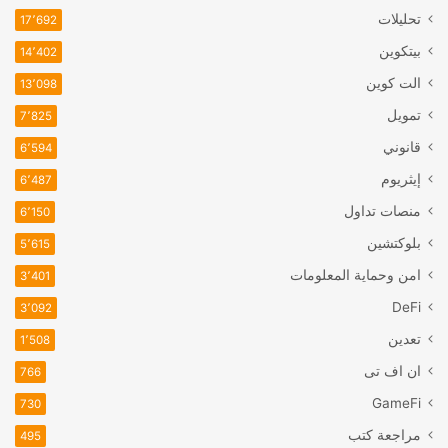
تحليلات
17٬692
بيتكوين
14٬402
الت كوين
13٬098
تمويل
7٬825
قانوني
6٬594
إيثريوم
6٬487
منصات تداول
6٬150
بلوكتشين
5٬615
امن وحماية المعلومات
3٬401
DeFi
3٬092
تعدين
1٬508
ان اف تی
766
GameFi
730
مراجعة كتب
495