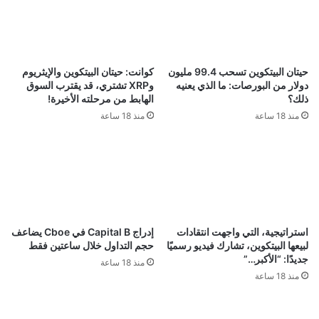
حيتان البيتكوين تسحب 99.4 مليون
كوانت: حيتان البيتكوين والإيثريوم
دولار من البورصات: ما الذي يعنيه
وXRP تشتري، قد يقترب السوق
ذلك؟
الهابط من مرحلته الأخيرة!
منذ 18 ساعة
منذ 18 ساعة
استراتيجية، التي واجهت انتقادات
إدراج Capital B في Cboe يضاعف
لبيعها البيتكوين، تشارك فيديو رسميًا
حجم التداول خلال ساعتين فقط
جديدًا: “الأكبر…”
منذ 18 ساعة
منذ 18 ساعة