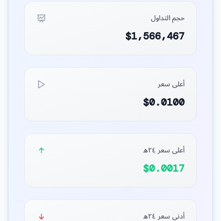
حجم التداول
$1,566,467
أعلى سعر
$0.0100
أعلى سعر ٢٤ه
$0.0017
أدنى سعر ٢٤ه