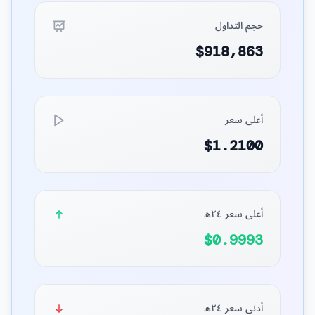
حجم التداول
$918,863
أعلى سعر
$1.2100
أعلى سعر ٢٤ه
$0.9993
أدنى سعر ٢٤ه