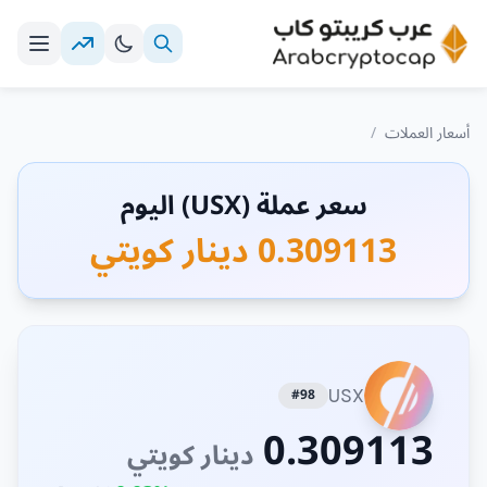
أسعار العملات
/
سعر عملة (USX) اليوم
0.309113 دينار كويتي
#98
USX
0.309113
دينار كويتي