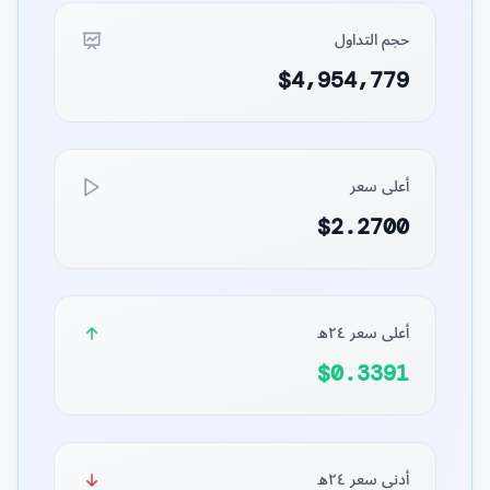
حجم التداول
$4,954,779
أعلى سعر
$2.2700
أعلى سعر ٢٤ه
$0.3391
أدنى سعر ٢٤ه