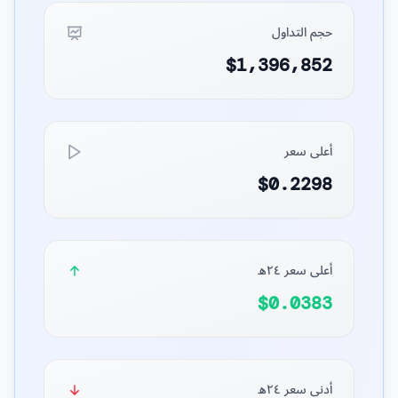
حجم التداول
$1,396,852
أعلى سعر
$0.2298
أعلى سعر ٢٤ه
$0.0383
أدنى سعر ٢٤ه