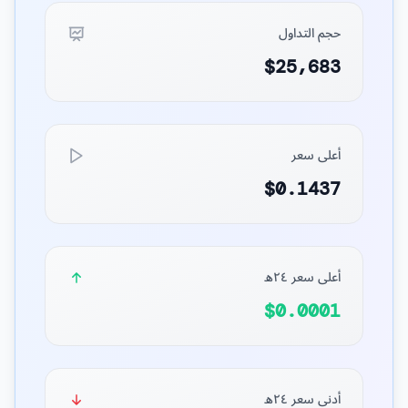
حجم التداول
$25,683
أعلى سعر
$0.1437
أعلى سعر ٢٤ه
$0.0001
أدنى سعر ٢٤ه