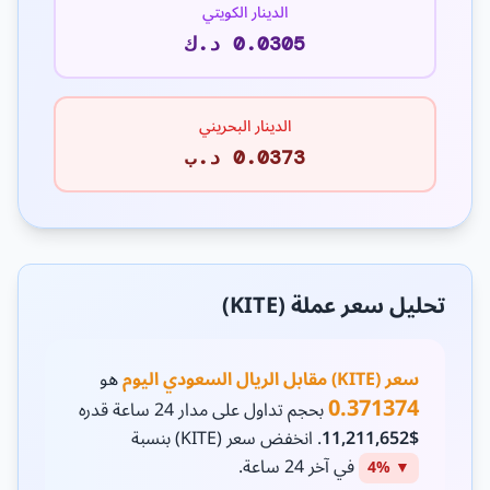
الدينار الكويتي
0.0305 د.ك
الدينار البحريني
0.0373 د.ب
تحليل سعر عملة (KITE)
سعر (KITE) مقابل الريال السعودي اليوم
هو
0.371374
بحجم تداول على مدار 24 ساعة قدره
$11,211,652
. انخفض سعر (KITE) بنسبة
في آخر 24 ساعة.
▼ 4%