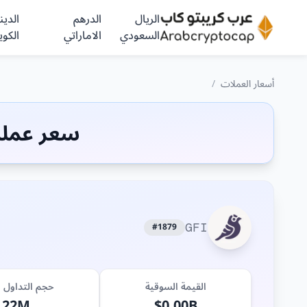
الريال
الدرهم
الدينا
السعودي
الاماراتي
الكوي
أسعار العملات
/
سعر عملة (GFI) ا
#1879
GFI
القيمة السوقية
حجم التداول (24 ساعة)
.22M
$0.00B