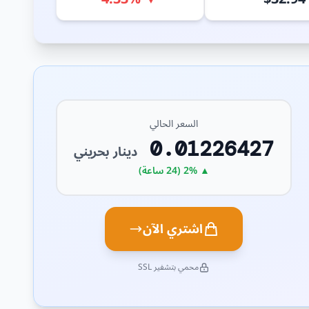
السعر الحالي
0.01226427
دينار بحريني
▲ 2% (24 ساعة)
اشتري الآن
محمي بتشفير SSL