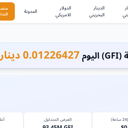
ر
الدينار
الدولار
منصا
المدونة
تي
البحريني
الامريكي
التدا
0.01226427 دينار بحريني
ليوم
العرض المتداول
أعل
93.45M GFI
$0