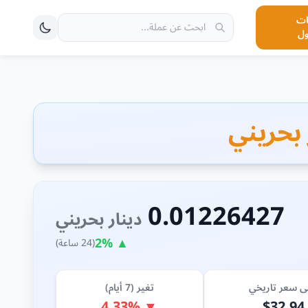
ت
ول
0.01226427
دينار بحريني
▲ 2%
(24 ساعة)
ى سعر تاريخي
تغير (7 أيام)
▼ 4.33%
$32.94