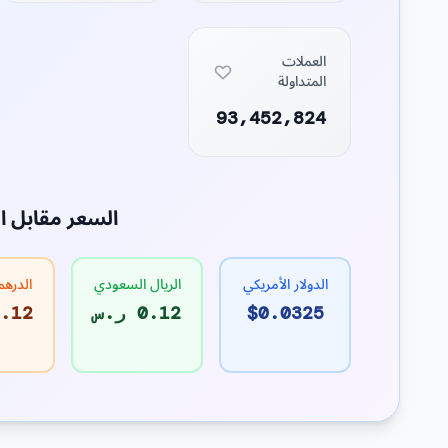
العملات
المتداولة
93,452,824
السعر مقابل ا
الدولار الأمريكي
الريال السعودي
الدرهم
$0.0325
0.12 ر.س
0.12 د.