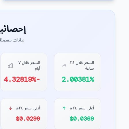
إحصائي
بيانات مفصلة 
السعر خلال ٢٤
السعر خلال ٧
ساعة
أيام
-4.32819%
2.00381%
أعلى سعر ٢٤ه
أدنى سعر ٢٤ه
$0.0299
$0.0369