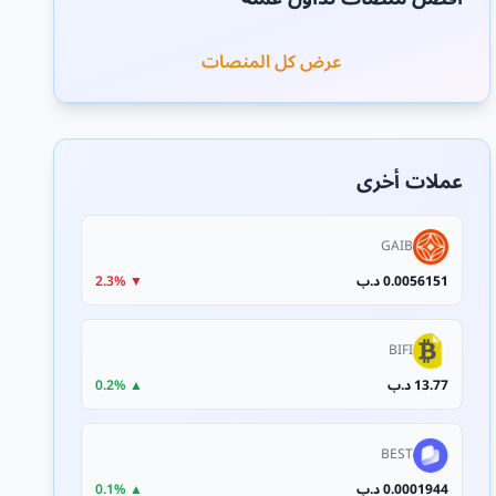
عرض كل المنصات
عملات أخرى
GAIB
0.0056151 د.ب
▼ 2.3%
BIFI
13.77 د.ب
▲ 0.2%
BEST
0.0001944 د.ب
▲ 0.1%