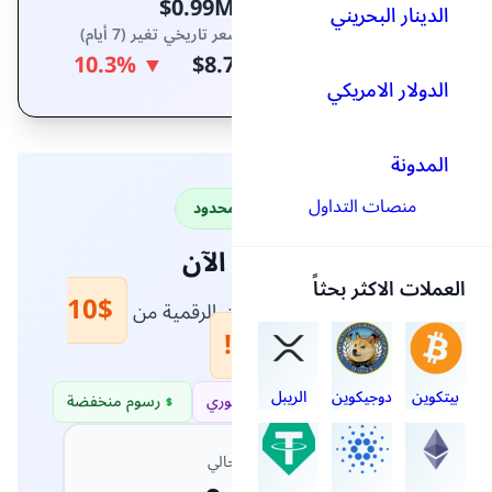
▼ 2.6%
(24 ساعة)
القيمة السوقية
حجم التداول (24 ساعة)
$0.99M
$0.01B
العرض المتداول
أعلى سعر تاريخي
$8.71
250.93M DAO
تغير (7 أيام)
▼ 10.3%
عرض محدود