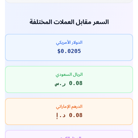
$0.0202
تاريخ أعلى سعر
21-04-2021
القيمة السوقية
$5,146,261
العملات المتداولة
250,926,000