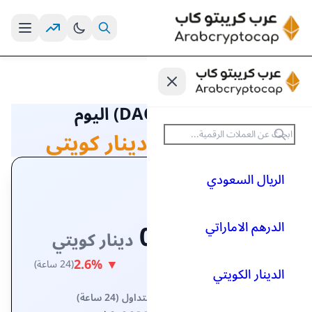
أسعار العملات
/
سعر عملة (DAO) اليوم
0.00635321 دينار كويتي
#1546
DAO
0.00635321
دينار كويتي