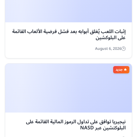
Sushiswap
CoinBene
AEX
ExMarkets
عرض كل المنصات
عملات أخرى
UPEG
ORAI
0.081223 د.ك
▲ 2%
159.05 د.ك
▼ 13.7%
ARIA
SHELL
0.00580138 د.ك
▲ 2.7%
0.00850692 د.ك
▲ 1.1%