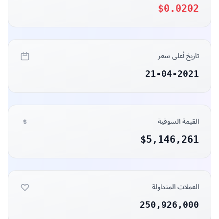
حجم التداول
$987,710
أعلى سعر
$8.7100
أعلى سعر ٢٤ه
$0.0214
أدنى سعر ٢٤ه