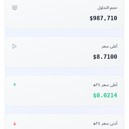
إحصائيات عملة
بيانات مفصلة حول أداء العملة
السعر خلال ٢٤ ساعة
-2.59793%
السعر خلال ٧ أيام
-10.2954%