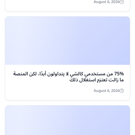
SDEX
DOG
0.00011542 د.ك
▼ 1.2%
0.00015871 د.ك
▼ 0.8%
MORI
KRL
0.03800263 د.ك
▼ 0.4%
0.00171091 د.ك
▼ 2.3%
أسعار مقابل العملات الأخرى
العملة الورقية
السعر
الريال السعودي
0.07692
الدولار الأمريكي
0.02053