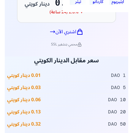
اشتري الآن
$10
ابدأ استثمارك في العملات الرقمية من
فقط!
آمن ومضمون
تنفيذ فوري
رسوم منخفضة
السعر الحالي
0.00635321
دينار كويتي
▼ 2.6% (24 ساعة)
اشتري الآن
محمي بتشفير SSL