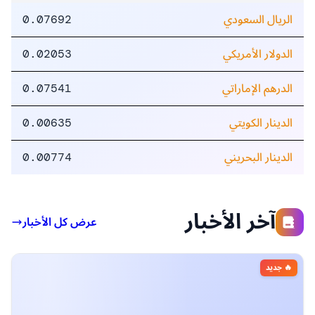
DAO
اشتري الآن
أفضل منصات تداول عملة
Hotbit
Bibox
OKEx
KuCoin