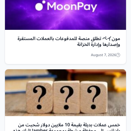
مونペイ تطلق منصة للمدفوعات بالعملات المستقرة
وإصدارها وإدارة الخزانة
August 7, 2026
خمس عملات بديلة بقيمة 10 ملايين دولار سُحبت من
باينانس إلى محفظة مرتبطة بمجموعة amber! إليك هذه