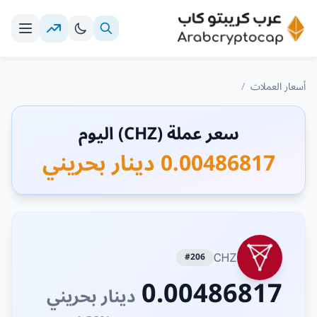
أسعار العملات
/
سعر عملة (CHZ) اليوم
0.00486817 دينار بحريني
#206
CHZ
0.00486817
دينار بحريني