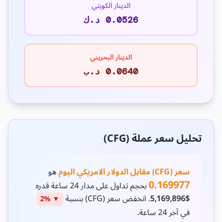
الدينار الكويتي
0.0526 د.ك
الدينار البحريني
0.0640 د.ب
تحليل سعر عملة (CFG)
سعر (CFG) مقابل الدولار الامريكي اليوم
هو
0.169977
بحجم تداول على مدار 24 ساعة قدره
$5,169,896
. انخفض سعر (CFG) بنسبة
▼ 2%
في آخر 24 ساعة.