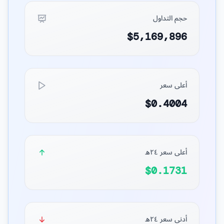
حجم التداول
$5,169,896
أعلى سعر
$0.4004
أعلى سعر ٢٤ه
$0.1731
أدنى سعر ٢٤ه