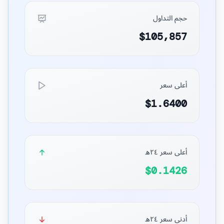
حجم التداول
$105,857
أعلى سعر
$1.6400
أعلى سعر ٢٤ه
$0.1426
أدنى سعر ٢٤ه