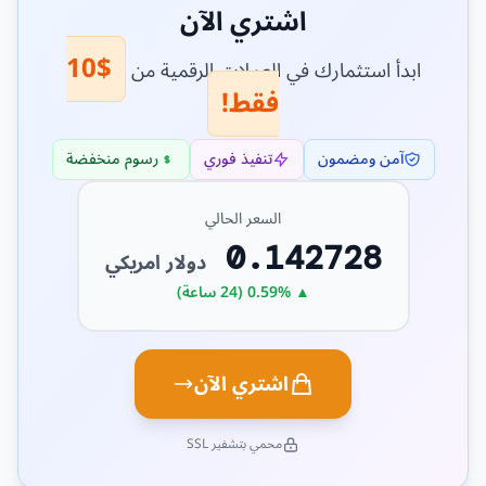
اشتري الآن
$10
ابدأ استثمارك في العملات الرقمية من
فقط!
آمن ومضمون
تنفيذ فوري
رسوم منخفضة
السعر الحالي
0.142728
دولار امريكي
▲ 0.59% (24 ساعة)
اشتري الآن
محمي بتشفير SSL