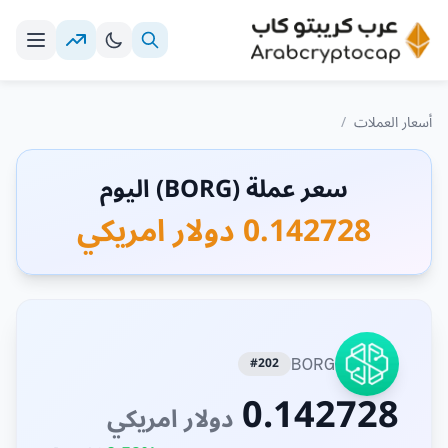
أسعار العملات
/
سعر عملة (BORG) اليوم
0.142728 دولار امريكي
#202
BORG
0.142728
دولار امريكي