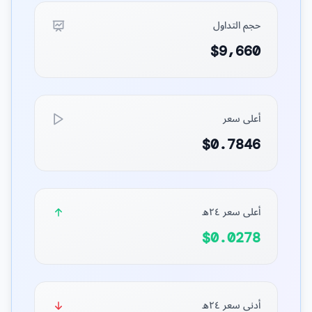
حجم التداول
$9,660
أعلى سعر
$0.7846
أعلى سعر ٢٤ه
$0.0278
أدنى سعر ٢٤ه