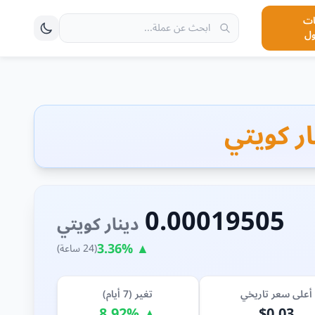
ت
ول
0.00019505
دينار كويتي
▲ 3.36%
(24 ساعة)
أعلى سعر تاريخي
تغير (7 أيام)
▲ 8.92%
$0.03