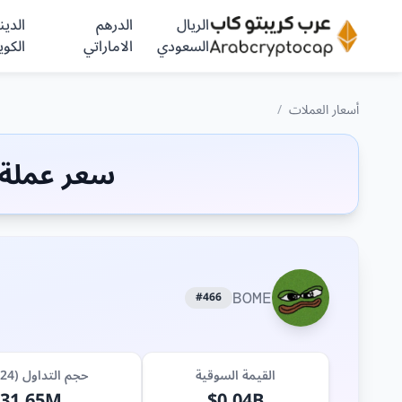
الريال
الدرهم
الدينا
السعودي
الاماراتي
الكوي
أسعار العملات
/
سعر عملة (BOME) الي
#466
BOME
القيمة السوقية
حجم التداول (24 ساعة)
$31.65M
$0.04B