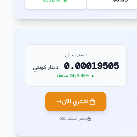
السعر الحالي
0.00019505
دينار كويتي
▲ 3.36% (24 ساعة)
اشتري الآن
محمي بتشفير SSL