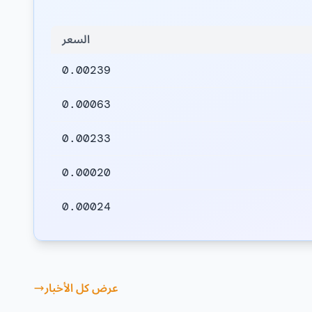
السعر
0.00239
0.00063
0.00233
0.00020
0.00024
عرض كل الأخبار