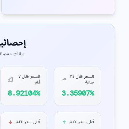
إحصائي
بيانات مفصلة 
السعر خلال ٢٤
السعر خلال ٧
ساعة
أيام
8.92104%
3.35907%
أعلى سعر ٢٤ه
أدنى سعر ٢٤ه