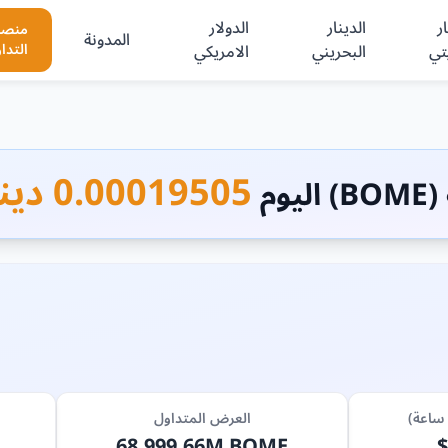
ر
الدينار
الدولار
منصا
المدونة
تي
البحريني
الامريكي
التدا
0.00019505 دينار كويتي
وم
العرض المتداول
68,999.66M BOME