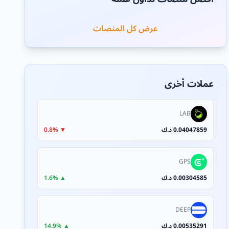
عرض كل المنصات
عملات أخرى
LAB
0.04047859 د.ك
▼ 0.8%
GPS
0.00304585 د.ك
▲ 1.6%
DEEP
0.00535291 د.ك
▲ 14.9%