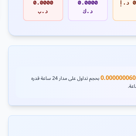
إ
0.0000
0.0000
د.ك
د.ب
0.00000006
بحجم تداول على مدار 24 ساعة قدره