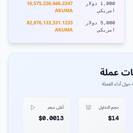
16,575,226,666.2247
1,000 دولار
AKUMA
امريكي
82,876,133,331.1233
5,000 دولار
AKUMA
امريكي
ات عملة
حول أداء العملة
حجم التداول
أعلى سعر
$0.0013
$14