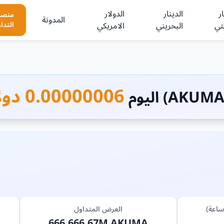
ر
الدينار
الدولار
منصا
المدونة
تي
البحريني
الامريكي
التدا
0.00000006 دولار امريكي
العرض المتداول
666,666.67M AKUMA