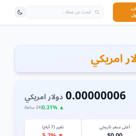
ت
ول
0.00000006
دولار امريكي
▲ 0.31%
(24 ساعة)
أعلى سعر تاريخي
تغير (7 أيام)
▼ 5.2%
$0.00