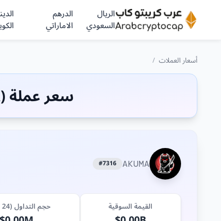
الريال
الدرهم
الدينا
السعودي
الاماراتي
الكوي
أسعار العملات
/
سعر عملة (AKUMA) اليوم
#7316
AKUMA
القيمة السوقية
حجم التداول (24 ساعة)
$0.00M
$0.00B