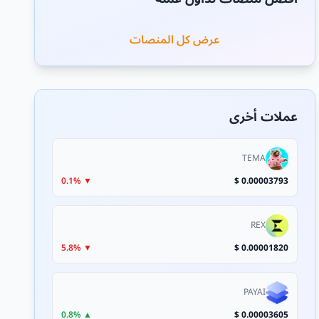
عرض كل المنصات
عملات أخرى
TEMA
▼ 0.1%
0.00003793 $
REX
▼ 5.8%
0.00001820 $
PAYAI
▲ 0.8%
0.00003605 $