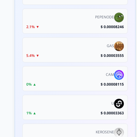
PEPENODE
▼ 2.1%
0.00008246 $
GAS
▼ 5.4%
0.00003555 $
CAM
▲ 0%
0.00008115 $
U
▲ 1%
0.00003363 $
KEROSENE