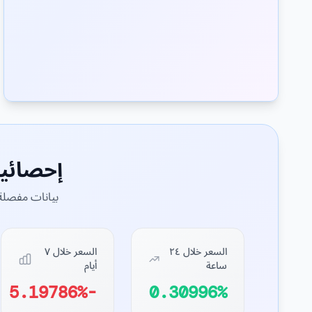
إحصائي
بيانات مفصلة 
السعر خلال ٢٤
السعر خلال ٧
ساعة
أيام
-5.19786%
0.30996%