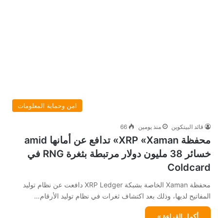
امن وحماية المعلومات
قائد البيتكوين
منذ يومين
66
محفظة XRP «Xaman» تدافع عن أمانها amid
خسائر 38 مليون دولار مرتبطة بثغرة RNG في
Coldcard
محفظة Xaman الخاصة بشبكة XRP Ledger دافعت عن نظام توليد
المفاتيح لديها، وذلك بعد اكتشاف ثغرات في نظام توليد الأرقام…
أكمل القراءة »