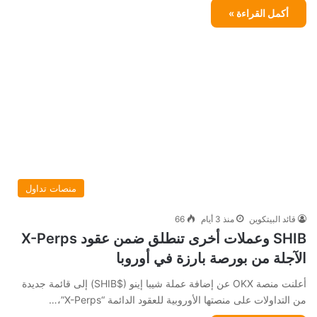
أكمل القراءة »
منصات تداول
قائد البيتكوين
منذ 3 أيام
66
SHIB وعملات أخرى تنطلق ضمن عقود X-Perps
الآجلة من بورصة بارزة في أوروبا
أعلنت منصة OKX عن إضافة عملة شيبا إينو ($SHIB) إلى قائمة جديدة
من التداولات على منصتها الأوروبية للعقود الدائمة “X-Perps”،…