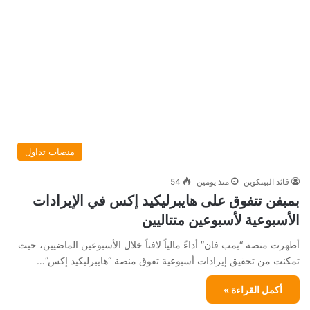
منصات تداول
قائد البيتكوين
منذ يومين
54
بمبفن تتفوق على هايبرليكيد إكس في الإيرادات
الأسبوعية لأسبوعين متتاليين
أظهرت منصة “بمب فان” أداءً مالياً لافتاً خلال الأسبوعين الماضيين، حيث
تمكنت من تحقيق إيرادات أسبوعية تفوق منصة “هايبرليكيد إكس”…
أكمل القراءة »