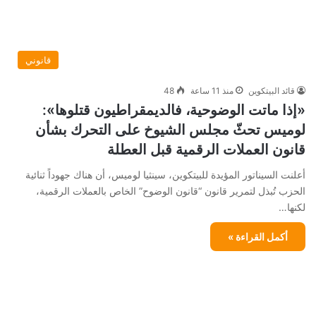
قانوني
قائد البيتكوين
منذ 11 ساعة
48
«إذا ماتت الوضوحية، فالديمقراطيون قتلوها»:
لوميس تحثّ مجلس الشيوخ على التحرك بشأن
قانون العملات الرقمية قبل العطلة
أعلنت السيناتور المؤيدة للبيتكوين، سينثيا لوميس، أن هناك جهوداً ثنائية
الحزب تُبذل لتمرير قانون “قانون الوضوح” الخاص بالعملات الرقمية،
لكنها…
أكمل القراءة »