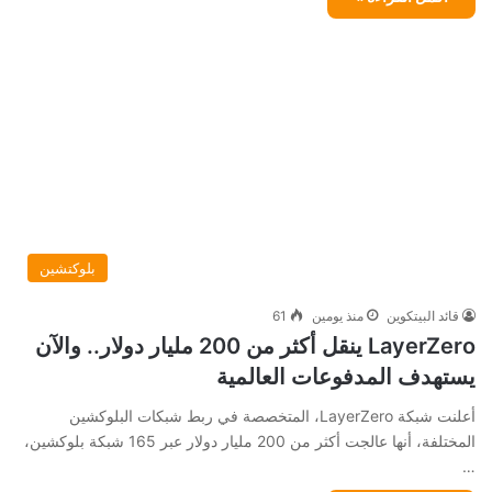
بلوكتشين
قائد البيتكوين
منذ يومين
61
LayerZero ينقل أكثر من 200 مليار دولار.. والآن
يستهدف المدفوعات العالمية
أعلنت شبكة LayerZero، المتخصصة في ربط شبكات البلوكشين
المختلفة، أنها عالجت أكثر من 200 مليار دولار عبر 165 شبكة بلوكشين،
…