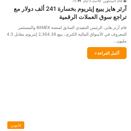
قائد البيتكوين
منذ 5 أيام
70
آرثر هايز يبيع إيثريوم بخسارة 241 ألف دولار مع
تراجع سوق العملات الرقمية
قام آرثر هايز، الرئيس التنفيذي السابق لمنصة BitMEX والمستثمر
المعروف في الأسواق المالية الكبرى، ببيع 2,364.38 إيثريوم مقابل 4.3
مليون…
أكمل القراءة »
قانوني