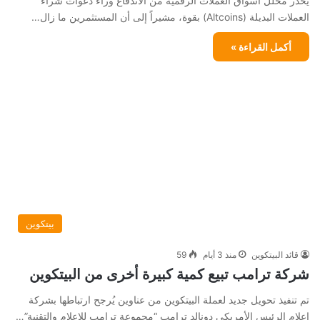
يحذّر محلل أسواق العملات الرقمية من الاندفاع وراء دعوات شراء
العملات البديلة (Altcoins) بقوة، مشيراً إلى أن المستثمرين ما زال…
أكمل القراءة »
بيتكوين
قائد البيتكوين
منذ 3 أيام
59
شركة ترامب تبيع كمية كبيرة أخرى من البيتكوين
تم تنفيذ تحويل جديد لعملة البيتكوين من عناوين يُرجح ارتباطها بشركة
إعلام الرئيس الأمريكي دونالد ترامب “مجموعة ترامب للإعلام والتقنية”…