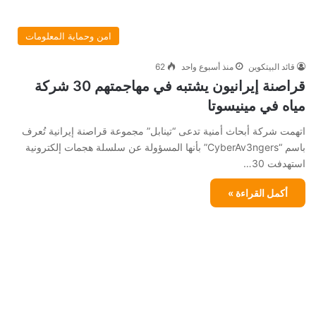
امن وحماية المعلومات
قائد البيتكوين
منذ أسبوع واحد
62
قراصنة إيرانيون يشتبه في مهاجمتهم 30 شركة
مياه في مينيسوتا
اتهمت شركة أبحاث أمنية تدعى “تينابل” مجموعة قراصنة إيرانية تُعرف
باسم “CyberAv3ngers” بأنها المسؤولة عن سلسلة هجمات إلكترونية
استهدفت 30…
أكمل القراءة »