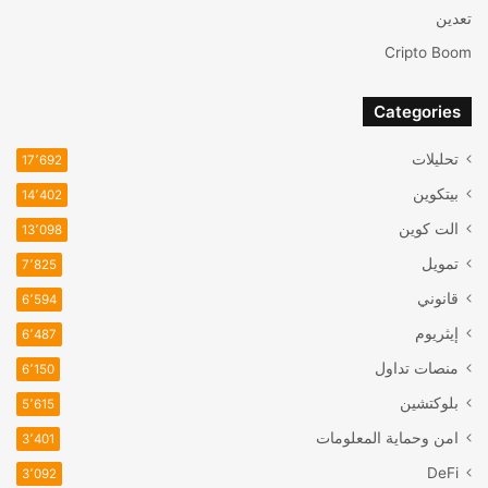
تعدين
Cripto Boom
Categories
تحليلات
17٬692
بيتكوين
14٬402
الت كوين
13٬098
تمويل
7٬825
قانوني
6٬594
إيثريوم
6٬487
منصات تداول
6٬150
بلوكتشين
5٬615
امن وحماية المعلومات
3٬401
DeFi
3٬092