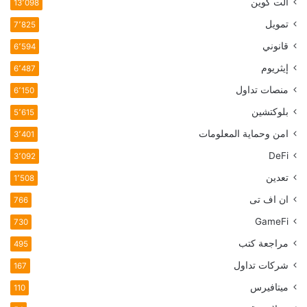
الت كوين
13٬098
تمويل
7٬825
قانوني
6٬594
إيثريوم
6٬487
منصات تداول
6٬150
بلوكتشين
5٬615
امن وحماية المعلومات
3٬401
DeFi
3٬092
تعدين
1٬508
ان اف تی
766
GameFi
730
مراجعة كتب
495
شركات تداول
167
ميتافيرس
110