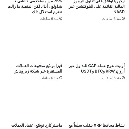
نيجيريا توافق على تداول الرموز
75% من مستخدمي كالشي لا
المالية القائمة على البلوكتشين عبر
يتداولون أبدًا، لكن المنصة ما زالت
NASD
تعتزم استغلال ذلك
منذ 6 ساعات
منذ 6 ساعات
أوبيت تدرج عملة CAP للتداول عبر
فيزا توسّع مدفوعات العملات
أزواج KRW وBTC وUSDT
المستقرة عبر شبكة زيروهاش
منذ 6 ساعات
منذ 6 ساعات
نشاط محافظ XRP ينقلب سلبياً مع
ماستركارد توسّع اعتماد العملات