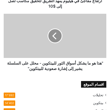
ارتفاع مفاجئ في هيليوم يمهد الطريق لتحقيق مكاسب تصل
$10
إلى $10
"هذا
هو
ما
يشكل
أسواق
الثور
للبيتكوين
-
محلل
على
"هذا هو ما يشكل أسواق الثور للبيتكوين - محلل على السلسلة
السلسلة
يشير إلى إشارة صعودية للبيتكوين"
يشير
إلى
إشارة
اقسام الموقع
صعودية
للبيتكوين"
تحليلات
17٬692
بيتكوين
14٬402