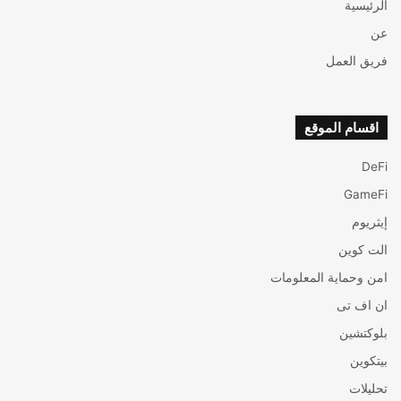
الرئيسية
عن
فريق العمل
اقسام الموقع
DeFi
GameFi
إيثريوم
الت كوين
امن وحماية المعلومات
ان اف تی
بلوكتشين
بيتكوين
تحليلات