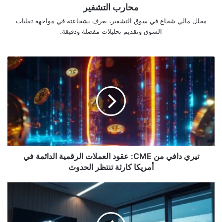
محارب التشفير
محلل مالي شجاع في سوق التشفير، يعرف بشجاعته في مواجهة تقلبات
السوق وتقديم تحليلات مفصلة ودقيقة.
تيري
دافي
من
CME:
عقود
العملات
الرقمية
الدائمة
في
أمريكا
تيري دافي من CME: عقود العملات الرقمية الدائمة في
كارثة
أمريكا كارثة تنتظر الحدوث
تنتظر
الحدوث
عنوان
مترجم:
كوريا
الجنوبية