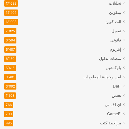
تحليلات
17٬692
بيتكوين
14٬402
الت كوين
13٬098
تمويل
7٬825
قانوني
6٬594
إيثريوم
6٬487
منصات تداول
6٬150
بلوكتشين
5٬615
امن وحماية المعلومات
3٬401
DeFi
3٬092
تعدين
1٬508
ان اف تی
766
GameFi
730
مراجعة كتب
495