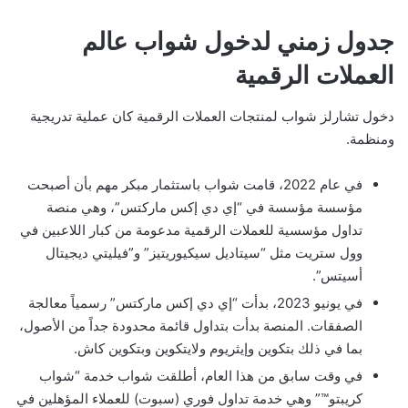
جدول زمني لدخول شواب عالم
العملات الرقمية
دخول تشارلز شواب لمنتجات العملات الرقمية كان عملية تدريجية
ومنظمة.
في عام 2022، قامت شواب باستثمار مبكر مهم بأن أصبحت
مؤسسة مؤسسة في “إي دي إكس ماركتس”، وهي منصة
تداول مؤسسية للعملات الرقمية مدعومة من كبار اللاعبين في
وول ستريت مثل “سيتاديل سيكيوريتيز” و”فيليتي ديجيتال
أسيتس”.
في يونيو 2023، بدأت “إي دي إكس ماركتس” رسمياً معالجة
الصفقات. المنصة بدأت بتداول قائمة محدودة جداً من الأصول،
بما في ذلك بتكوين وإيثريوم ولايتكوين وبتكوين كاش.
في وقت سابق من هذا العام، أطلقت شواب خدمة “شواب
كريبتو™” وهي خدمة تداول فوري (سبوت) للعملاء المؤهلين في