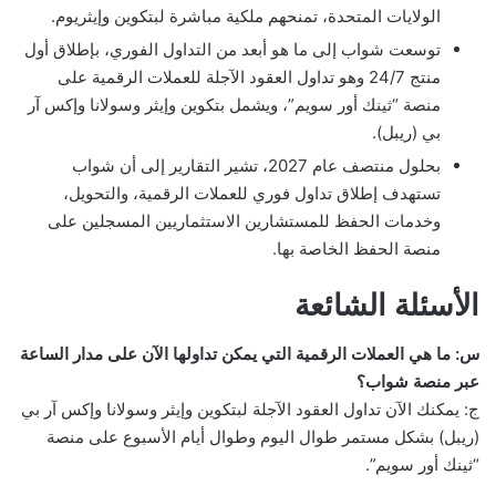
الولايات المتحدة، تمنحهم ملكية مباشرة لبتكوين وإيثريوم.
توسعت شواب إلى ما هو أبعد من التداول الفوري، بإطلاق أول
منتج 24/7 وهو تداول العقود الآجلة للعملات الرقمية على
منصة “ثينك أور سويم”، ويشمل بتكوين وإيثر وسولانا وإكس آر
بي (ريبل).
بحلول منتصف عام 2027، تشير التقارير إلى أن شواب
تستهدف إطلاق تداول فوري للعملات الرقمية، والتحويل،
وخدمات الحفظ للمستشارين الاستثماريين المسجلين على
منصة الحفظ الخاصة بها.
الأسئلة الشائعة
س: ما هي العملات الرقمية التي يمكن تداولها الآن على مدار الساعة
عبر منصة شواب؟
ج: يمكنك الآن تداول العقود الآجلة لبتكوين وإيثر وسولانا وإكس آر بي
(ريبل) بشكل مستمر طوال اليوم وطوال أيام الأسبوع على منصة
“ثينك أور سويم”.