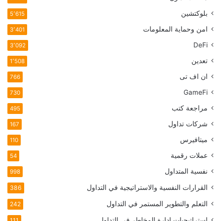
بلوكتشين
5٬615
امن وحماية المعلومات
3٬401
DeFi
3٬092
تعدين
1٬508
ان اف تی
766
GameFi
730
مراجعة كتب
495
شركات تداول
167
ميتافيرس
110
عملات رقمية
54
نفسية المتداول
998
القرارات النفسية والاستراتيجية في التداول
386
التعلم والتطوير المستمر في التداول
242
استراتيجيات إدارة المخاطر في التداول
111