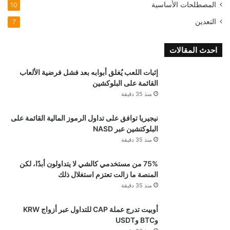
المصطلحات الأساسية
10
التعدين
7
احدث المقالات
إثبات اللعب يُغلق أبوابه بعد فشل فرضية الألعاب
القائمة على البلوكشين
منذ 35 دقيقة
نيجيريا توافق على تداول الرموز المالية القائمة على
البلوكتشين عبر NASD
منذ 35 دقيقة
75% من مستخدمي كالشي لا يتداولون أبدًا، لكن
المنصة ما زالت تعتزم استغلال ذلك
منذ 35 دقيقة
أوبيت تدرج عملة CAP للتداول عبر أزواج KRW
وBTC وUSDT