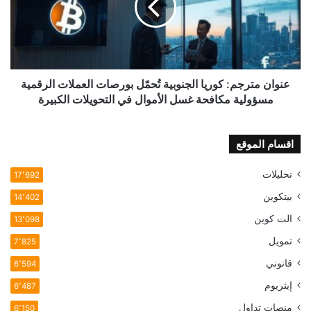
تُحمّل
بورصات
العملات
الرقمية
مسؤولية
مكافحة
عنوان مترجم: كوريا الجنوبية تُحمّل بورصات العملات الرقمية
غسل
مسؤولية مكافحة غسل الأموال في التحويلات الكبيرة
الأموال
في
التحويلات
اقسام الموقع
الكبيرة
تحليلات
17٬692
بيتكوين
14٬402
الت كوين
13٬098
تمويل
7٬825
قانوني
6٬594
إيثريوم
6٬487
منصات تداول
6٬150