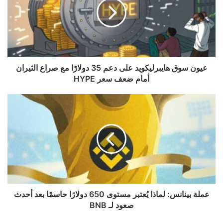
على
دعم
35
دولارًا
مع
صراع
الثيران
عيون سوق هايبرليكويد على دعم 35 دولارًا مع صراع الثيران
أمام
أمام ضعف سعر HYPE
ضعف
سعر
عملة
HYPE
بينانس:
لماذا
يُعتبر
مستوى
650
دولارًا
حاسمًا
بعد
أحدث
عملة بينانس: لماذا يُعتبر مستوى 650 دولارًا حاسمًا بعد أحدث
صعود
صعود لـ BNB
لـ