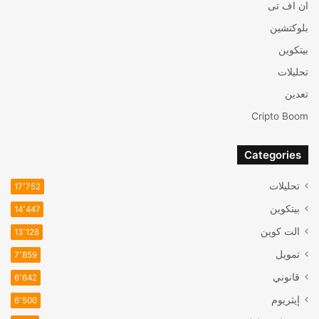
ان اف تی
بلوكتشين
بيتكوين
تحليلات
تعدين
Cripto Boom
Categories
تحليلات
17٬752
بيتكوين
14٬447
الت كوين
13٬128
تمويل
7٬859
قانوني
6٬642
إيثريوم
6٬500