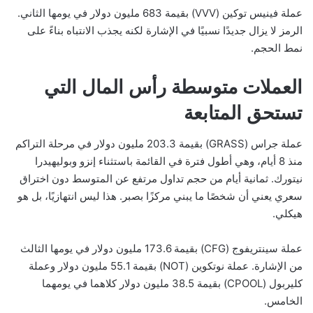
عملة فينيس توكين (VVV) بقيمة 683 مليون دولار في يومها الثاني.
الرمز لا يزال جديدًا نسبيًا في الإشارة لكنه يجذب الانتباه بناءً على
نمط الحجم.
العملات متوسطة رأس المال التي
تستحق المتابعة
عملة جراس (GRASS) بقيمة 203.3 مليون دولار في مرحلة التراكم
منذ 8 أيام، وهي أطول فترة في القائمة باستثناء إنزو وبوليهيدرا
نيتورك. ثمانية أيام من حجم تداول مرتفع عن المتوسط دون اختراق
سعري يعني أن شخصًا ما يبني مركزًا بصبر. هذا ليس انتهازيًا، بل هو
هيكلي.
عملة سينتريفوج (CFG) بقيمة 173.6 مليون دولار في يومها الثالث
من الإشارة. عملة نوتكوين (NOT) بقيمة 55.1 مليون دولار وعملة
كليربول (CPOOL) بقيمة 38.5 مليون دولار كلاهما في يومهما
الخامس.