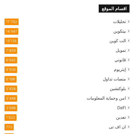
BNB
اقسام الموقع
تحليلات
17٬752
بيتكوين
14٬447
الت كوين
13٬128
تمويل
7٬859
قانوني
6٬642
إيثريوم
6٬500
منصات تداول
6٬196
بلوكتشين
5٬628
امن وحماية المعلومات
3٬448
DeFi
3٬098
تعدين
1٬522
ان اف تی
770