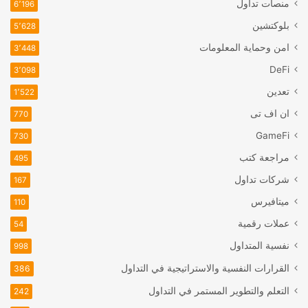
منصات تداول
6٬196
بلوكتشين
5٬628
امن وحماية المعلومات
3٬448
DeFi
3٬098
تعدين
1٬522
ان اف تی
770
GameFi
730
مراجعة كتب
495
شركات تداول
167
ميتافيرس
110
عملات رقمية
54
نفسية المتداول
998
القرارات النفسية والاستراتيجية في التداول
386
التعلم والتطوير المستمر في التداول
242