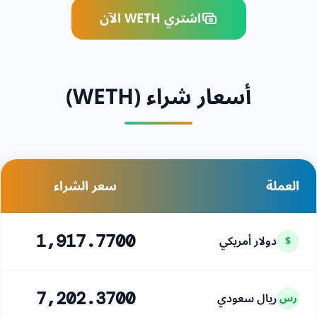
اشتري WETH الآن
أسعار شراء (WETH)
العملة
سعر الشراء
دولار أمريكي
1,917.7700
$
ريال سعودي
7,202.3700
رس