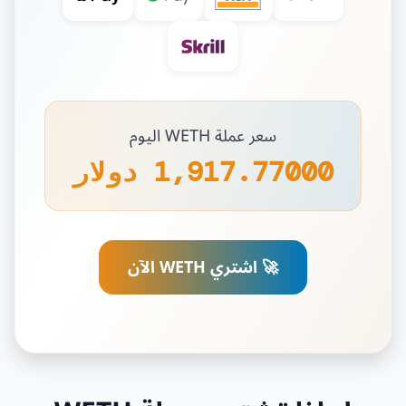
سعر عملة WETH اليوم
1,917.77000 دولار
🚀 اشتري WETH الآن