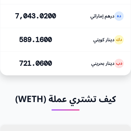
درهم إماراتي
7,043.0200
ده
دينار كويتي
589.1600
دك
دينار بحريني
721.0600
دب
كيف تشتري عملة (WETH)