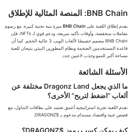
BNB Chain: المنصة المثالية للإطلاق
يقدم إطلاق اللعبة على
BNB Chain
ميزة بنية تحتية كبيرة. مع رسوم
معاملات منخفضة، وأوقات تأكيد سريعة، ودعم قوي لـ NFTs، فإن
BNB Chain مصمم خصيصًا لألعاب الويب 3 عالية الحجم. كما أن
قاعدة المستخدمين الضخمة ونظام المطورين البيئي يتيحان للعبة
مساحة أكبر للنمو وجذب لاعبين جدد.
الأسئلة الشائعة
ما الذي يجعل Dragonz Land مختلفة عن
ألعاب “اضغط لتربح” الأخرى؟
تقدم اللعبة تجربة استراتيجية أعمق تعتمد على بطاقات التداول، مع
قصص غنية واقتصاد مستدام مدعوم بـ $DRAGONZ.
كيف يمكن كسب رموز $DRAGONZ؟