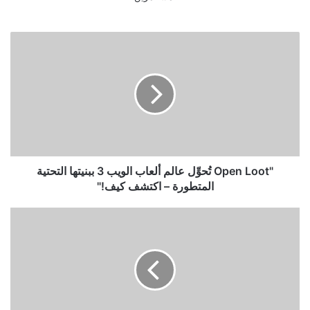
"Open
Loot
تُحوِّل
عالم
ألعاب
الويب
3
ببنيتها
التحتية
المتطورة
"Open Loot تُحوِّل عالم ألعاب الويب 3 ببنيتها التحتية
–
المتطورة – اكتشف كيف!"
اكتشف
كيف!"
"إطلاق
لعبة
MapleStory
N
على
شبكة
Avalanche