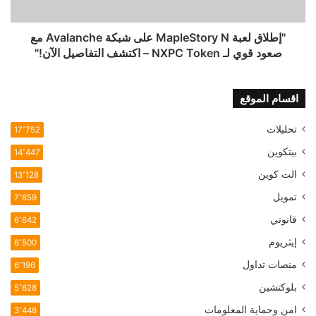
مع
صعود
قوي
"إطلاق لعبة MapleStory N على شبكة Avalanche مع
لـ
صعود قوي لـ NXPC Token – اكتشف التفاصيل الآن!"
NXPC
Token
–
اقسام الموقع
اكتشف
التفاصيل
تحليلات
17٬752
الآن!"
بيتكوين
14٬447
الت كوين
13٬128
تمويل
7٬859
قانوني
6٬642
إيثريوم
6٬500
منصات تداول
6٬196
بلوكتشين
5٬628
امن وحماية المعلومات
3٬448