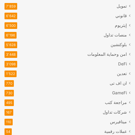
تمويل
7٬859
قانوني
6٬642
إيثريوم
6٬500
منصات تداول
6٬196
بلوكتشين
5٬628
امن وحماية المعلومات
3٬448
DeFi
3٬098
تعدين
1٬522
ان اف تی
770
GameFi
730
مراجعة كتب
495
شركات تداول
167
ميتافيرس
110
عملات رقمية
54