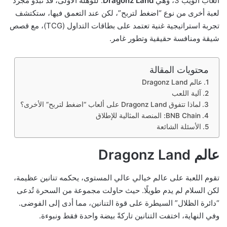
ألعاب الويب 3، وهي
Dragonz Land
. للوهلة الأولى، قد تبدو مجرد
لعبة أخرى من نوع “اضغط لتربح”، لكن عند التعمق فيها، ستكتشف
تجربة استراتيجية غنية تعتمد على بطاقات التداول (TCG)، مع قصص
شيقة ومنافسة حقيقية وتطور غامر.
محتويات المقالة
عالم Dragonz Land
آلية اللعب
لماذا تتفوق Dragonz Land على ألعاب “اضغط لتربح” الأخرى؟
BNB Chain: المنصة المثالية للإطلاق
الأسئلة الشائعة
عالم Dragonz Land
تقوم اللعبة على عالم خيالي عالي المستوى، يحكمه تنانين عظيمة،
لكن السلام لم يدم طويلًا. حيث حاولت مجموعة من السحرة تُدعى
“دائرة الظلال” السيطرة على قوة التنانين، مما أدى إلى الفوضى.
وفي النهاية، اختفت التنانين تاركةً بيضة واحدة فقط ونبوءة.