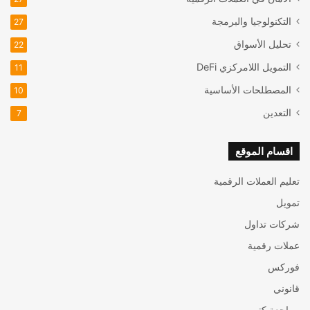
التكنولوجيا والبرمجة
27
تحليل الأسواق
22
التمويل اللامركزي
DeFi
11
المصطلحات الأساسية
10
التعدين
7
اقسام الموقع
تعليم العملات الرقمية
تمويل
شركات تداول
عملات رقمية
فوركس
قانوني
مراجعة كتب