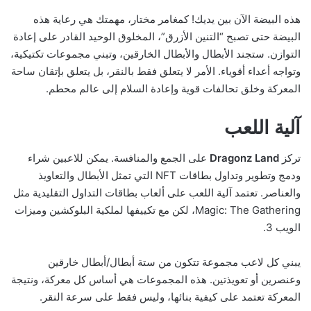
هذه البيضة الآن بين يديك! كمغامر مختار، مهمتك هي رعاية هذه
البيضة حتى تصبح “التنين الأزرق”، المخلوق الوحيد القادر على إعادة
التوازن. ستجند الأبطال والأبطال الخارقين، وتبني مجموعات تكتيكية،
وتواجه أعداء أقوياء. الأمر لا يتعلق فقط بالنقر، بل يتعلق بإتقان ساحة
المعركة وخلق تحالفات قوية وإعادة السلام إلى عالم محطم.
آلية اللعب
تركز
Dragonz Land
على الجمع والمنافسة. يمكن للاعبين شراء
ودمج وتطوير وتداول بطاقات NFT التي تمثل الأبطال والتعاويذ
والعناصر. تعتمد آلية اللعب على ألعاب بطاقات التداول التقليدية مثل
Magic: The Gathering، لكن مع تكييفها لملكية البلوكشين وميزات
الويب 3.
يبني كل لاعب مجموعة تتكون من ستة أبطال/أبطال خارقين
وعنصرين أو تعويذتين. هذه المجموعات هي أساس كل معركة، ونتيجة
المعركة تعتمد على كيفية بنائها، وليس فقط على سرعة النقر.