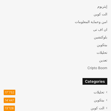
إيثريوم
الت كوين
امن وحماية المعلومات
ان اف تی
بلوكتشين
بيتكوين
تحليلات
تعدين
Cripto Boom
Categories
تحليلات
17٬752
بيتكوين
14٬447
الت كوين
13٬128