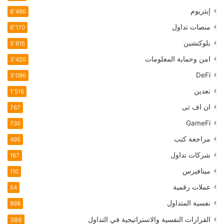
إيثريوم
6٬490
منصات تداول
6٬170
بلوكتشين
5٬615
امن وحماية المعلومات
3٬420
DeFi
3٬096
تعدين
1٬515
ان اف تی
767
GameFi
730
مراجعة كتب
495
شركات تداول
167
ميتافيرس
110
عملات رقمية
54
نفسية المتداول
998
القرارات النفسية والاستراتيجية في التداول
386