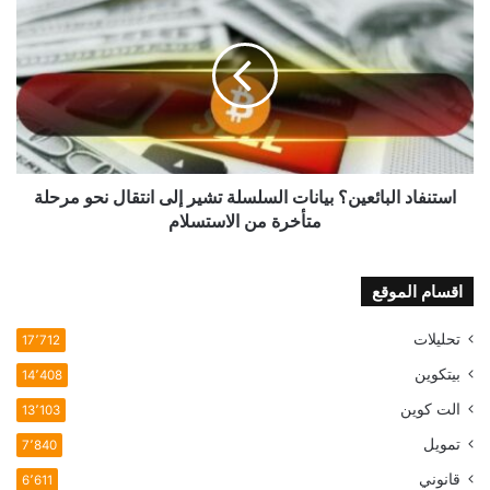
البائعين؟
بيانات
السلسلة
تشير
إلى
انتقال
نحو
مرحلة
متأخرة
استنفاد البائعين؟ بيانات السلسلة تشير إلى انتقال نحو مرحلة
من
متأخرة من الاستسلام
الاستسلام
اقسام الموقع
تحليلات
17٬712
بيتكوين
14٬408
الت كوين
13٬103
تمويل
7٬840
قانوني
6٬611