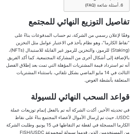
أسئلة شائعة (FAQ)
تفاصيل التوزيع النهائي للمجتمع
وفقًا لإعلان رسمي من الشركة، تم حساب المدفوعات بناءً على
“نقاط الكارما”، وهو نظام يأخذ في الاعتبار عوامل مثل التخزين
(Staking) للرموز، والتخزين للرموز غير القابلة للاستبدال (NFTs)،
بالإضافة إلى أشكال أخرى من المشاركة المجتمعية. كما أكد الفريق
أنه تم استرداد قيمة المشتريات المؤهلة التي تمت بعد إطلاق الفصل
الثالث في 14 مايو الماضي بشكل تلقائي، باستثناء المشتريات
المتعلقة بأنشطة الغوص.
قواعد السحب النهائي للسيولة
في تحديثه الأخير، أكدت الشركة أنه تم بالفعل إتمام توزيعات عملة
USDC، حيث تم إرسال الأموال لأعضاء المجتمع بناءً على نقاط
الكارما المسجلة في لقطة تم التقاطها في 15 يونيو. وطلبت الشركة
من المستخدمين الذين قدموا سيولة لمجموعة FISH/USDC