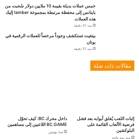
خمس عملات بديلة بقيمة 10 ملايين دولار سُحبت من
باينانس إلى محفظة مرتبطة بمجموعة amber! إليك
هذه العملات
منذ 51 دقيقة
بيتغيت تستكشف وجوداً مرخصاً للعملات الرقمية في
بوتان
منذ 51 دقيقة
مقالات ذات صلة
إثبات اللعب يُغلق أبوابه بعد فشل
داخل محرك BC: كيف تحوّل
فرضية الألعاب القائمة على
BC.GAME اللاعبين إلى مساهمين
البلوكشين
منذ يومين
منذ يوم واحد