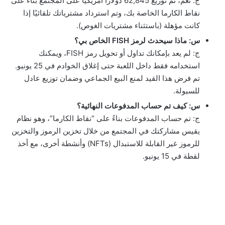
ج: نعم، تم توزيع 62,845 دولارًا أمريكيًا على المجتمع بناءً على
نقاط الكارما الخاصة بك، وتم استرداد مشترياتك تلقائيًا إذا
كانت مؤهلة (باستثناء مشتريات الغوص).
س: ماذا سيحدث لرمز FISH الخاص بي؟
ج: لم يعد بإمكانك تداول أو تحويل رمز FISH، ويمكنك
استخدامه فقط داخل اللعبة حتى إغلاق الخوادم في 25 يونيو.
تم فرض هذا القيد لمنع البيع الجماعي وضمان توزيع عادل
للسيولة.
س: كيف تم حساب المدفوعات النهائية؟
ج: تم حساب المدفوعات بناءً على “نقاط الكارما”، وهو نظام
يقيس مشاركتك في المجتمع من خلال تخزين الرموز والتخزين
للرموز غير القابلة للاستبدال (NFTs) وأنشطة أخرى، مع أخذ
لقطة في 15 يونيو.