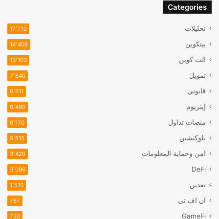
Categories
تحليلات
17٬712
بيتكوين
14٬408
الت كوين
13٬103
تمويل
7٬840
قانوني
6٬611
إيثريوم
6٬490
منصات تداول
6٬170
بلوكتشين
5٬615
امن وحماية المعلومات
3٬420
DeFi
3٬096
تعدين
1٬515
ان اف تی
767
GameFi
730