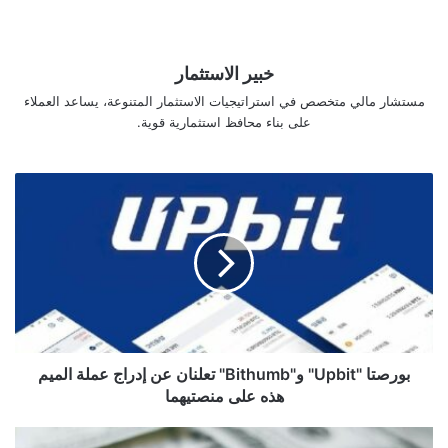
خبير الاستثمار
مستشار مالي متخصص في استراتيجيات الاستثمار المتنوعة، يساعد العملاء
على بناء محافظ استثمارية قوية.
بورصتا
"Upbit"
و"Bithumb"
تعلنان
عن
إدراج
عملة
الميم
هذه
على
بورصتا "Upbit" و"Bithumb" تعلنان عن إدراج عملة الميم
منصتيهما
هذه على منصتيهما
استنفاد