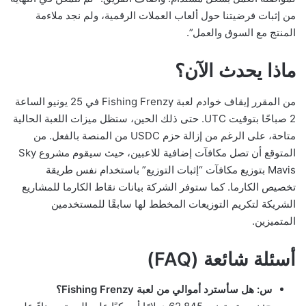
من إثبات فرضيتنا حول ألعاب العملات الرقمية، ولم نجد ملاءمة
المنتج مع السوق والعمل”.
ماذا يحدث الآن؟
من المقرر إيقاف خوادم لعبة Fishing Frenzy في 25 يونيو الساعة
2 صباحًا بتوقيت UTC. حتى ذلك الحين، ستظل ميزات اللعبة الحالية
متاحة، على الرغم من إزالة حزم USDC من المنصة بالفعل. من
المتوقع أن تصل مكافآت إضافية للاعبين، حيث سيقوم مشروع Sky
Mavis بتوزيع مكافآت “إثبات التوزيع” باستخدام نفس طريقة
تخصيص الكارما. كما ستوفر الشركة بيانات نقاط الكارما للمشاريع
الشريكة لتكريم التوزيعات المخطط لها سابقًا للمستخدمين
المتميزين.
أسئلة شائعة (FAQ)
س: هل سأسترد أموالي من لعبة Fishing Frenzy؟