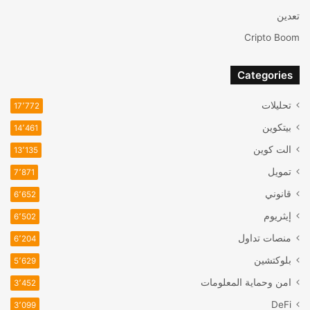
تعدين
Cripto Boom
Categories
تحليلات
17٬772
بيتكوين
14٬461
الت كوين
13٬135
تمويل
7٬871
قانوني
6٬652
إيثريوم
6٬502
منصات تداول
6٬204
بلوكتشين
5٬629
امن وحماية المعلومات
3٬452
DeFi
3٬099