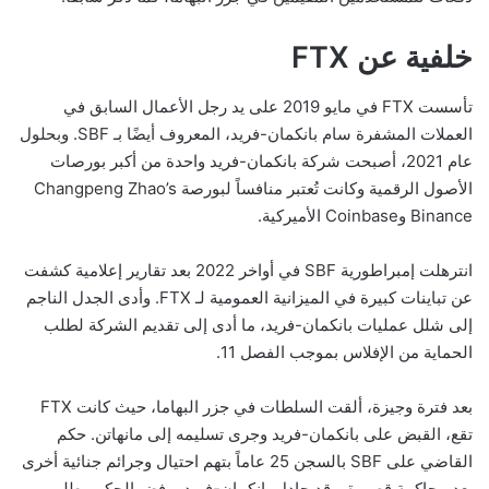
خلفية عن FTX
تأسست FTX في مايو 2019 على يد رجل الأعمال السابق في
العملات المشفرة سام بانكمان-فريد، المعروف أيضًا بـ SBF. وبحلول
عام 2021، أصبحت شركة بانكمان-فريد واحدة من أكبر بورصات
الأصول الرقمية وكانت تُعتبر منافساً لبورصة Changpeng Zhao’s
Binance وCoinbase الأميركية.
انترهلت إمبراطورية SBF في أواخر 2022 بعد تقارير إعلامية كشفت
عن تباينات كبيرة في الميزانية العمومية لـ FTX. وأدى الجدل الناجم
إلى شلل عمليات بانكمان-فريد، ما أدى إلى تقديم الشركة لطلب
الحماية من الإفلاس بموجب الفصل 11.
بعد فترة وجيزة، ألقت السلطات في جزر البهاما، حيث كانت FTX
تقع، القبض على بانكمان-فريد وجرى تسليمه إلى مانهاتن. حكم
القاضي على SBF بالسجن 25 عاماً بتهم احتيال وجرائم جنائية أخرى
بعد محاكمة قصيرة. وقد جادل بانكمان-فريد برفض الحكم وطلب