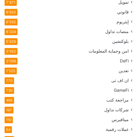
تمويل
7٬871
قانوني
6٬652
إيثريوم
6٬502
منصات تداول
6٬204
بلوكتشين
5٬629
امن وحماية المعلومات
3٬452
DeFi
3٬099
تعدين
1٬525
ان اف تی
770
GameFi
730
مراجعة كتب
495
شركات تداول
167
ميتافيرس
110
عملات رقمية
54