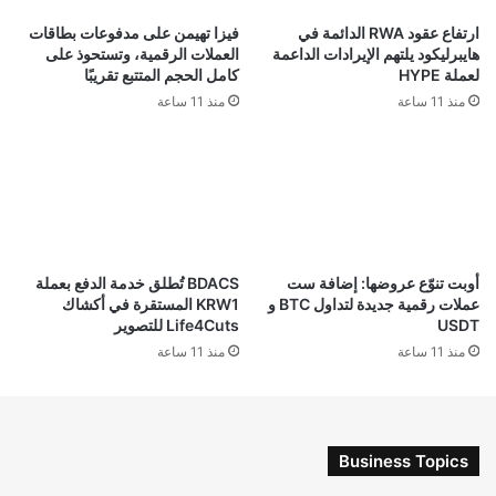
ارتفاع عقود RWA الدائمة في
فيزا تهيمن على مدفوعات بطاقات
هايبرليكود يلتهم الإيرادات الداعمة
العملات الرقمية، وتستحوذ على
لعملة HYPE
كامل الحجم المتتبع تقريبًا
منذ 11 ساعة
منذ 11 ساعة
أوبت تنوّع عروضها: إضافة ست
BDACS تُطلق خدمة الدفع بعملة
عملات رقمية جديدة لتداول BTC و
KRW1 المستقرة في أكشاك
USDT
Life4Cuts للتصوير
منذ 11 ساعة
منذ 11 ساعة
Business Topics