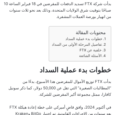
بدأت شركة FTX تسديد الدفعات للمقرضين في 18 فبراير الساعة 10
صباحًا بتوقيت شرق الولايات المتحدة، وذلك بعد نحو ثلاث سنوات
من انهيار بورصة العملات المشفرة.
محتويات المقالة
خطوات بدء عملية السداد
تفاصيل المرحلة الأولى من السداد
خلفية عن FTX
الأسئلة الشائعة
خطوات بدء عملية السداد
بدأت FTX توزيع الأموال للمقرضين هذا الأسبوع، بدءًا من
“المطالبات الصغيرة” التي تقل عن 50,000 دولار، كما ذكر سونيل
كافارا، ممثل مجموعة أكبر المقرضين للشركة.
في أكتوبر 2024، وافق قاضٍ أميركي على خطة إعادة هيكلة FTX
بعد سنوات من الإجراءات القانونية. تم اختيار BitGo وKraken