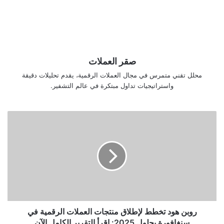
صقر العملات
محلل تقني متمرس في مجال العملات الرقمية، يقدم تحليلات دقيقة
واستراتيجيات تداول مبتكرة في عالم التشفير.
روبن
هود
تخطط
لإطلاق
منتجات
العملات
الرقمية
في
سنغافورة
بحلول
روبن هود تخطط لإطلاق منتجات العملات الرقمية في
2025:
سنغافورة بحلول 2025: اقرأ التقرير الكامل الآن