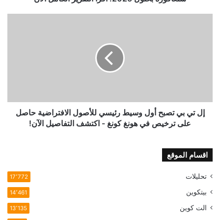
اقرأ
التقرير
إل
الكامل
تي
الآن
بي
تصبح
أول
وسيط
رئيسي
للأصول
الافتراضية
حاصل
إل تي بي تصبح أول وسيط رئيسي للأصول الافتراضية حاصل
على
على ترخيص في هونغ كونغ - اكتشف التفاصيل الآن!
ترخيص
في
هونغ
اقسام الموقع
كونغ
-
تحليلات
17٬772
اكتشف
بيتكوين
14٬461
التفاصيل
الآن!
الت كوين
13٬135