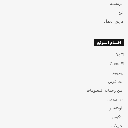
الرئيسية
عن
فريق العمل
اقسام الموقع
DeFi
GameFi
إيثريوم
الت كوين
امن وحماية المعلومات
ان اف تی
بلوكتشين
بيتكوين
تحليلات