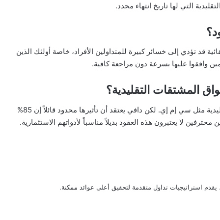
د؟
قائية قد تؤدي إلى خسائر كبيرة للمتداولين الأفراد، خاصة أولئك الذين
ين وافقوا عليها بسرعة دون مراجعة كافية.
واق المشتقات التقليدية؟
يرى البعض أنها قد تسحب نشاط التداول من البورصات التقليدية مثل سي إم إي. لكن دافي يعتقد أن تأثيرها محدود قائلاً إن 85%
 يقدم استراتيجيات تداول متقدمة لتحقيق أعلى عوائد ممكنة.