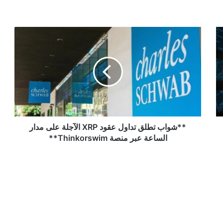
**شواب
تطلق
تداول
عقود
XRP
الآجلة
على
مدار
الساعة
عبر
**شواب تطلق تداول عقود XRP الآجلة على مدار
منصة
الساعة عبر منصة Thinkorswim**
Thinkorswim**