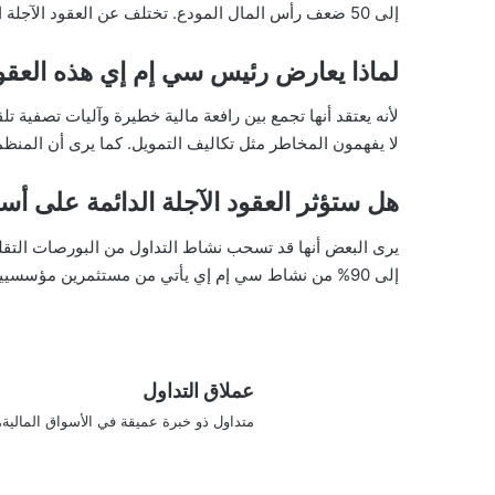
إلى 50 ضعف رأس المال المودع. تختلف عن العقود الآجلة التقليدية التي لها تاريخ انتهاء محدد.
لماذا يعارض رئيس سي إم إي هذه العقو
لأنه يعتقد أنها تجمع بين رافعة مالية خطيرة وآليات تصفية تل
لا يفهمون المخاطر مثل تكاليف التمويل. كما يرى أن المنظم
هل ستؤثر العقود الآجلة الدائمة على أس
إلى 90% من نشاط سي إم إي يأتي من مستثمرين مؤسسيين محترفين لا يعتبرون هذه العقود بديلاً مناسباً لأدواتهم الاستثمارية.
عملاق التداول
متداول ذو خبرة عميقة في الأسواق المالية،