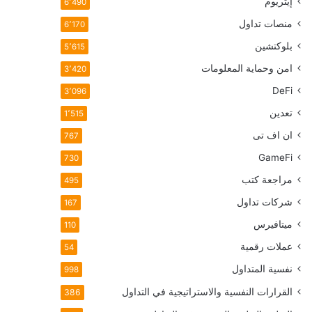
إيثريوم
6٬490
منصات تداول
6٬170
بلوكتشين
5٬615
امن وحماية المعلومات
3٬420
DeFi
3٬096
تعدين
1٬515
ان اف تی
767
GameFi
730
مراجعة كتب
495
شركات تداول
167
ميتافيرس
110
عملات رقمية
54
نفسية المتداول
998
القرارات النفسية والاستراتيجية في التداول
386