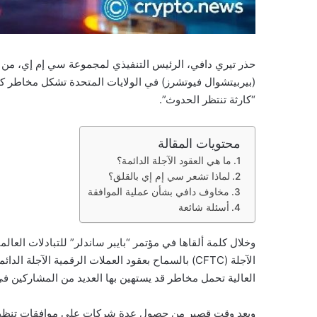
حذر تيري دافي، الرئيس التنفيذي لمجموعة سي إم إي، من أن 
(بيربيتشوال فيوتشرز) في الولايات المتحدة تشكل مخاطر كبي
“كارثة تنتظر الحدوث”.
محتويات المقالة
ما هي العقود الآجلة الدائمة؟
لماذا تشعر سي إم إي بالقلق؟
مخاوف دافي بشأن عملية الموافقة
أسئلة شائعة
الآجلة (CFTC) بالسماح بعقود العملات الرقمية الآجل
العالية تحمل مخاطر قد يستهين بها العديد من المشاركين ف
وبعد وقت قصير من حصول عدة شركات على موافقات تنظيمي