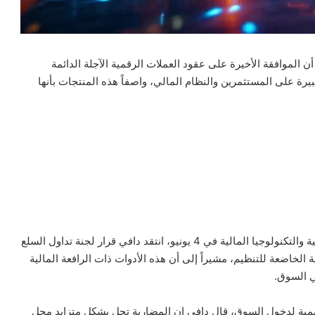
الموافقة الأخيرة على عقود العملات الرقمية الآجلة الدائمة
رة على المستثمرين والنظام المالي، واصفاً هذه المنتجات بأنها
وخلال كلمة ألقاها في مؤتمر “بايبر ساندلر” للتبادلات العالمية والتكنولوجيا المالية في 4 يونيو، انتقد دافي قرار لجنة تداول السلع
ة الدائمة الخاضعة للتنظيم، مشيراً إلى أن هذه الأدوات ذات الرافعة المالية
ي السوق.
ة لدخول السوق، قال دافي إن المضاربة تحل بشكل متزايد محل