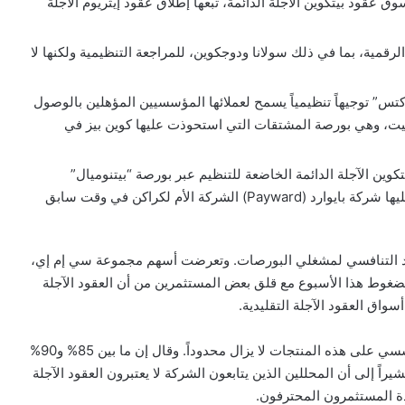
ة “كالشي” (Kalshi) لتوقعات السوق عقود بيتكوين الآجلة الدائمة، تبعها إطلاق عقود إيثريوم الآجلة
عقداً إضافياً للعملات الرقمية، بما في ذلك سولانا ودوجكوين، للمراجعة التنظيمية ولكنها لا
كتس” توجيهاً تنظيمياً يسمح لعملائها المؤسسيين المؤهلين بالوصول
ريبيت، وهي بورصة المشتقات التي استحوذت عليها كوين بيز في
ن الآجلة الدائمة الخاضعة للتنظيم عبر بورصة “بيتنوميال”
(Bitnomial)، وهي منصة خاضعة للتنظيم استحوذت عليها شركة بايوارد (Payward) الشركة الأم لكراكن في وقت سابق
شهد التنافسي لمشغلي البورصات. وتعرضت أسهم مجموعة سي إم إي،
ضغوط هذا الأسبوع مع قلق بعض المستثمرين من أن العقود الآجلة
واق العقود الآجلة التقليدية.
على الرغم من هذه المخاوف، جادل دافي بأن الطلب المؤسسي على هذه المنتجات لا يزال محدوداً. وقال إن ما بين 85% و90%
إلى أن المحللين الذين يتابعون الشركة لا يعتبرون العقود الآجلة
عادة المستثمرون المحترفون.