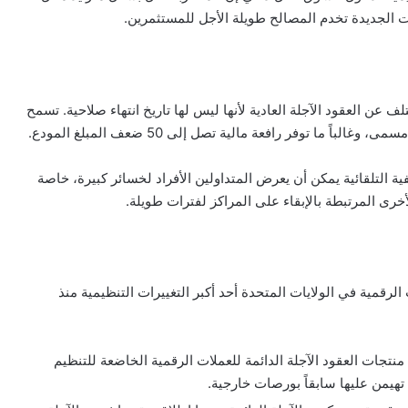
ت الجديدة تخدم المصالح طويلة الأجل للمستثمرين.
آجلة الدائمة، المعروفة باسم “بيربس” (Perps)، تختلف عن العقود الآجلة العادية لأنها ليس لها تاريخ انتهاء صلاحية. تسمح
 ما توفر رافعة مالية تصل إلى 50 ضعف المبلغ المودع.
فية التلقائية يمكن أن يعرض المتداولين الأفراد لخسائر كبيرة، خاصة
لأخرى المرتبطة بالإبقاء على المراكز لفترات طويلة.
مية في الولايات المتحدة أحد أكبر التغييرات التنظيمية منذ
ول منتجات العقود الآجلة الدائمة للعملات الرقمية الخاضعة للتنظيم
تهيمن عليها سابقاً بورصات خارجية.