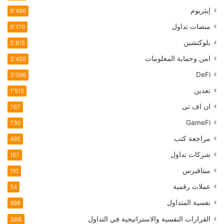
إيثريوم
6٬490
منصات تداول
6٬170
بلوكتشين
5٬615
امن وحماية المعلومات
3٬420
DeFi
3٬096
تعدين
1٬515
ان اف تی
767
GameFi
730
مراجعة كتب
495
شركات تداول
167
ميتافيرس
110
عملات رقمية
54
نفسية المتداول
998
القرارات النفسية والاستراتيجية في التداول
386