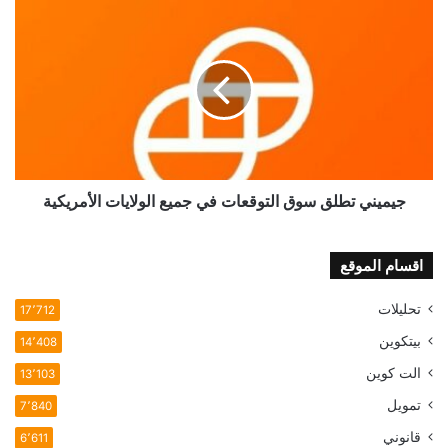
جيميني
تطلق
سوق
التوقعات
في
جميع
الولايات
الأمريكية
جيميني تطلق سوق التوقعات في جميع الولايات الأمريكية
اقسام الموقع
تحليلات
17٬712
بيتكوين
14٬408
الت كوين
13٬103
تمويل
7٬840
قانوني
6٬611