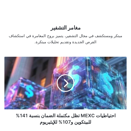
مغامر التشفير
مبتكر ومستكشف في مجال التشفير، يتميز بروح المغامرة في استكشاف
الفرص الجديدة وتقديم تحليلات مبتكرة.
احتياطيات
MEXC
تظل
مكتملة
الضمان
بنسبة
141%
للبيتكوين
و107%
للإيثيريوم
احتياطيات MEXC تظل مكتملة الضمان بنسبة 141%
للبيتكوين و107% للإيثيريوم