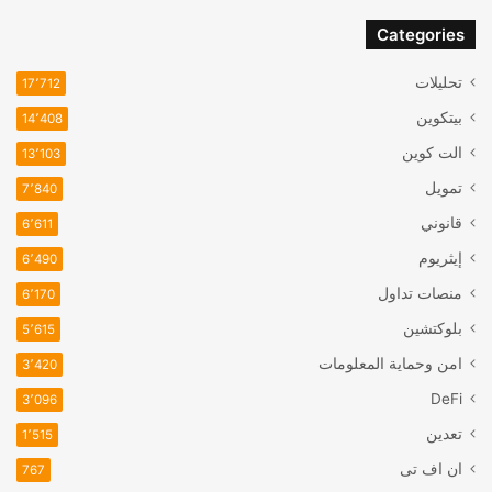
Categories
تحليلات
17٬712
بيتكوين
14٬408
الت كوين
13٬103
تمويل
7٬840
قانوني
6٬611
إيثريوم
6٬490
منصات تداول
6٬170
بلوكتشين
5٬615
امن وحماية المعلومات
3٬420
DeFi
3٬096
تعدين
1٬515
ان اف تی
767