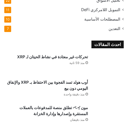
تحليل الأسواق
22
التمويل اللامركزي
DeFi
11
المصطلحات الأساسية
10
التعدين
7
احدث المقالات
تحركات غير معتادة في نشاط الحيتان لـ XRP
منذ 59 ثانية
أوب هولد تسد الفجوة بين الاحتفاظ بـ XRP والإنفاق
اليومي دون بيع
منذ دقيقة واحدة
مونペイ تطلق منصة للمدفوعات بالعملات
المستقرة وإصدارها وإدارة الخزانة
منذ دقيقتان