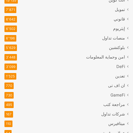
الت كوين
13٬135
تمويل
7٬871
قانوني
6٬642
إيثريوم
6٬502
منصات تداول
6٬196
بلوكتشين
5٬629
امن وحماية المعلومات
3٬448
DeFi
3٬099
تعدين
1٬525
ان اف تی
770
GameFi
730
مراجعة كتب
495
شركات تداول
167
ميتافيرس
110