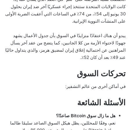
كانت الولايات المتحدة ستتخذ إجراء عسكريًا آخر ضد إيران بحلول
30 يونيو إلى 54٪، من 74٪ في الساعات التي أعقبت الضربة الأولى
على المنشآت النووية الإيرانية.
يبدو أن هناك اعتقادًا متزايدًا في السوق بأن جدول الأعمال يشهد
جهودًا لاحتواء الأزمة من كلا الجانبين، كما يتضح من عقد آخر يسأل
المراهنين عن احتمالية إغلاق إيران لمضيق هرمز، والذي يتداول حاليًا
عند 49٪ بعد أن كان 52٪.
تحركات السوق
في أماكن أخرى من عالم التشفير:
الأسئلة الشائعة
هل ما زال سوق Bitcoin صاعدًا؟
نعم، وفقًا للمحللين، يظل هيكل السوق الصاعد سليمًا طالما