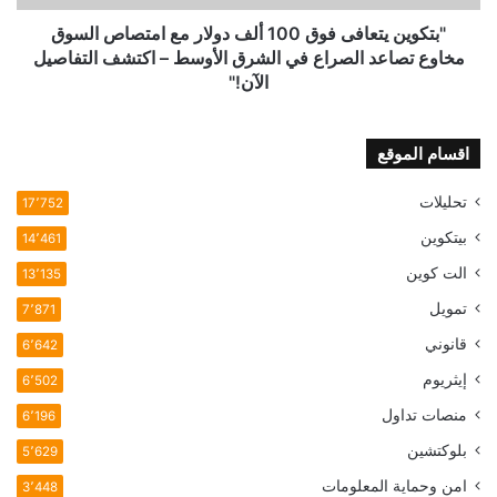
السوق
مخاوع
"بتكوين يتعافى فوق 100 ألف دولار مع امتصاص السوق
تصاعد
مخاوع تصاعد الصراع في الشرق الأوسط – اكتشف التفاصيل
الصراع
الآن!"
في
الشرق
الأوسط
اقسام الموقع
–
اكتشف
تحليلات
17٬752
التفاصيل
بيتكوين
الآن!"
14٬461
الت كوين
13٬135
تمويل
7٬871
قانوني
6٬642
إيثريوم
6٬502
منصات تداول
6٬196
بلوكتشين
5٬629
امن وحماية المعلومات
3٬448