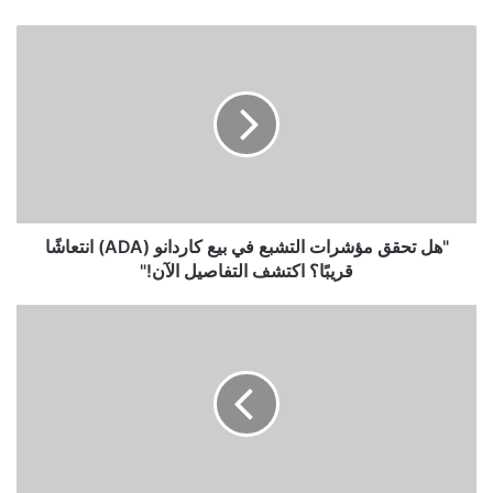
"هل
تحقق
مؤشرات
التشبع
في
بيع
كاردانو
(ADA)
انتعاشًا
قريبًا؟
"هل تحقق مؤشرات التشبع في بيع كاردانو (ADA) انتعاشًا
اكتشف
قريبًا؟ اكتشف التفاصيل الآن!"
التفاصيل
الآن!"
"بتكوين
يتعافى
فوق
100
ألف
دولار
مع
امتصاص