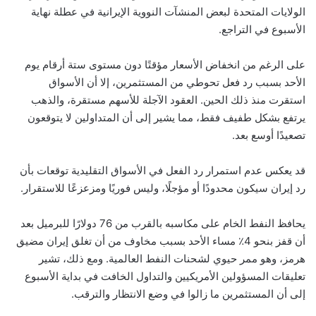
الولايات المتحدة لبعض المنشآت النووية الإيرانية في عطلة نهاية
الأسبوع في التراجع.
على الرغم من انخفاض الأسعار مؤقتًا دون مستوى ستة أرقام يوم
الأحد بسبب رد فعل تحوطي من المستثمرين، إلا أن الأسواق
استقرت منذ ذلك الحين. العقود الآجلة للأسهم مستقرة، والذهب
يرتفع بشكل طفيف فقط، مما يشير إلى أن المتداولين لا يتوقعون
تصعيدًا أوسع بعد.
قد يعكس عدم استمرار رد الفعل في الأسواق التقليدية توقعات بأن
رد إيران سيكون محدودًا أو مؤجلًا، وليس فوريًا ومزعزعًا للاستقرار.
يحافظ النفط الخام على مكاسبه بالقرب من 76 دولارًا للبرميل بعد
أن قفز بنحو 4٪ مساء الأحد بسبب مخاوف من أن تغلق إيران مضيق
هرمز، وهو ممر حيوي لشحنات النفط العالمية. ومع ذلك، تشير
تعليقات المسؤولين الأمريكيين والتداول الخافت في بداية الأسبوع
إلى أن المستثمرين ما زالوا في وضع الانتظار والترقب.