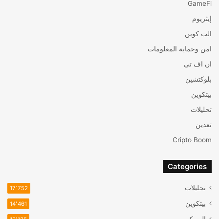
GameFi
إيثريوم
الت كوين
امن وحماية المعلومات
ان اف تی
بلوكتشين
بيتكوين
تحليلات
تعدين
Cripto Boom
Categories
تحليلات
17٬752
بيتكوين
14٬461