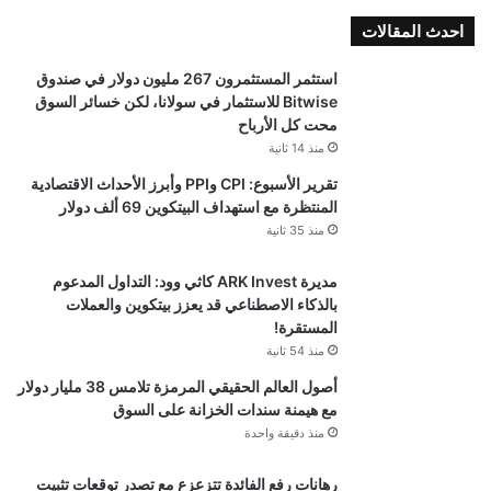
احدث المقالات
استثمر المستثمرون 267 مليون دولار في صندوق
Bitwise للاستثمار في سولانا، لكن خسائر السوق
محت كل الأرباح
منذ 14 ثانية
تقرير الأسبوع: CPI وPPI وأبرز الأحداث الاقتصادية
المنتظرة مع استهداف البيتكوين 69 ألف دولار
منذ 35 ثانية
مديرة ARK Invest كاثي وود: التداول المدعوم
بالذكاء الاصطناعي قد يعزز بيتكوين والعملات
المستقرة!
منذ 54 ثانية
أصول العالم الحقيقي المرمزة تلامس 38 مليار دولار
مع هيمنة سندات الخزانة على السوق
منذ دقيقة واحدة
رهانات رفع الفائدة تتزعزع مع تصدر توقعات تثبيت