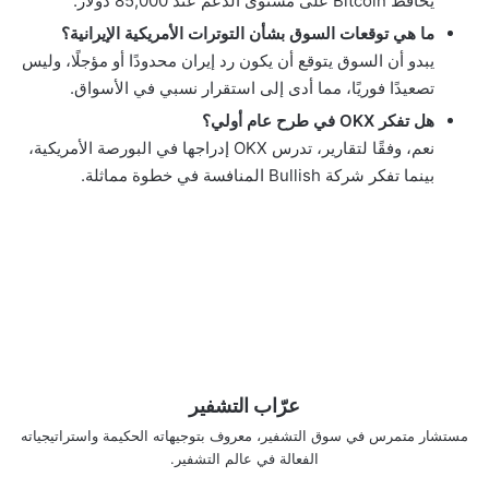
يحافظ Bitcoin على مستوى الدعم عند 85,000 دولار.
ما هي توقعات السوق بشأن التوترات الأمريكية الإيرانية؟
يبدو أن السوق يتوقع أن يكون رد إيران محدودًا أو مؤجلًا، وليس
تصعيدًا فوريًا، مما أدى إلى استقرار نسبي في الأسواق.
هل تفكر OKX في طرح عام أولي؟
نعم، وفقًا لتقارير، تدرس OKX إدراجها في البورصة الأمريكية،
بينما تفكر شركة Bullish المنافسة في خطوة مماثلة.
عرّاب التشفير
مستشار متمرس في سوق التشفير، معروف بتوجيهاته الحكيمة واستراتيجياته
الفعالة في عالم التشفير.