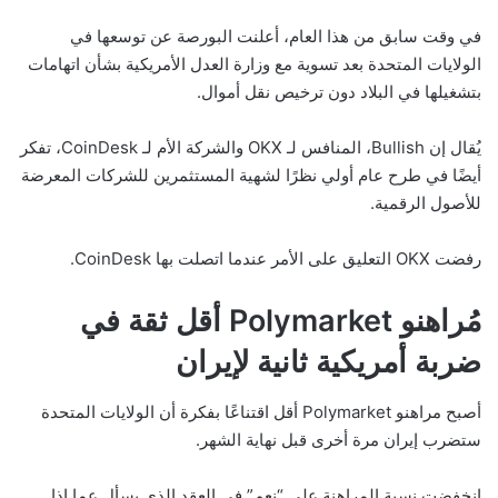
في وقت سابق من هذا العام، أعلنت البورصة عن توسعها في
الولايات المتحدة بعد تسوية مع وزارة العدل الأمريكية بشأن اتهامات
بتشغيلها في البلاد دون ترخيص نقل أموال.
يُقال إن Bullish، المنافس لـ OKX والشركة الأم لـ CoinDesk، تفكر
أيضًا في طرح عام أولي نظرًا لشهية المستثمرين للشركات المعرضة
للأصول الرقمية.
رفضت OKX التعليق على الأمر عندما اتصلت بها CoinDesk.
مُراهنو Polymarket أقل ثقة في
ضربة أمريكية ثانية لإيران
أصبح مراهنو Polymarket أقل اقتناعًا بفكرة أن الولايات المتحدة
ستضرب إيران مرة أخرى قبل نهاية الشهر.
انخفضت نسبة المراهنة على “نعم” في العقد الذي يسأل عما إذا