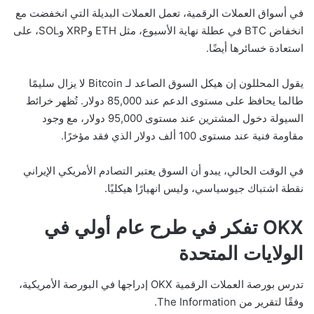
في أسواق العملات الرقمية، تعمل العملات البديلة التي انخفضت مع
انخفاض BTC في عطلة نهاية الأسبوع، مثل ETH وXRP وSOL، على
استعادة خسائرها أيضًا.
يقول المحللون إن هيكل السوق الصاعد لـ Bitcoin لا يزال سليمًا
طالما يحافظ على مستوى الدعم عند 85,000 دولار. تُظهر خرائط
السيولة دخول المشترين عند مستوى 95,000 دولار، مع وجود
مقاومة فنية عند مستوى 100 ألف دولار الذي فقد مؤخرًا.
في الوقت الحالي، يبدو أن السوق يعتبر التصادم الأمريكي الإيراني
نقطة اشتباك جيوسياسي، وليس انهيارًا هيكليًا.
OKX تفكر في طرح عام أولي في
الولايات المتحدة
تدرس بورصة العملات الرقمية OKX إدراجها في البورصة الأمريكية،
وفقًا لتقرير من The Information.