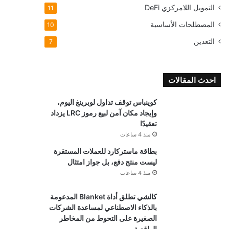
التمويل اللامركزي
DeFi
11
المصطلحات الأساسية
10
التعدين
7
احدث المقالات
كوينباس توقف تداول لوبرينغ اليوم،
وإيجاد مكان آمن لبيع رموز LRC يزداد
تعقيدًا
منذ 4 ساعات
بطاقة ماستركارد للعملات المستقرة
ليست منتج دفع، بل جواز امتثال
منذ 4 ساعات
كالشي تطلق أداة Blanket المدعومة
بالذكاء الاصطناعي لمساعدة الشركات
الصغيرة على التحوط من المخاطر
الواقعية