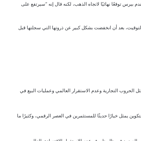
لبث. ولم يقدم بيرس توقعًا نهائيًا لاتجاه الذهب، لكنه قال إنه “سيرتفع على
اول حول 108,900 دولار في نفس التوقيت، بعد أن انخفضت بشكل كبير عن ذروتها التي سجلتها قبل
 الحروب التجارية وعدم الاستقرار العالمي وعمليات البيع في
لبيتكوين يمثل خيارًا حديثًا للمستثمرين في العصر الرقمي، وكثيرًا ما
ي الصعود في ظل ظروف عدم الاستقرار الاقتصادي العالمي.