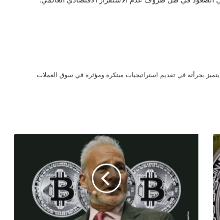
تميز بجرأته في تقديم استراتيجيات مبتكرة ومؤثرة في سوق العملات
بيتر
شيف:
البيتكوين
فشل
في
منافسة
الدولار
كملاذ