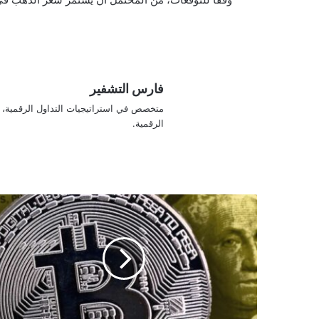
فارس التشفير
متخصص في استراتيجيات التداول الرقمية، ي
الرقمية.
صناديق
بيتكوين
ETF
تشهد
تسرباً
صافياً
بقيمة
536