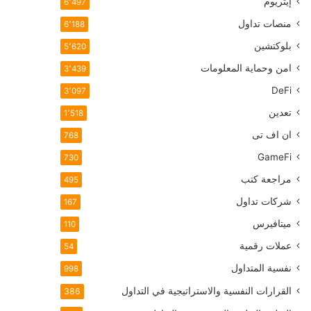
إيثريوم
6٬497
منصات تداول
6٬188
بلوكتشين
5٬620
امن وحماية المعلومات
3٬439
DeFi
3٬097
تعدين
1٬518
ان اف تی
768
GameFi
730
مراجعة كتب
495
شركات تداول
167
ميتافيرس
110
عملات رقمية
54
نفسية المتداول
998
القرارات النفسية والاستراتيجية في التداول
386